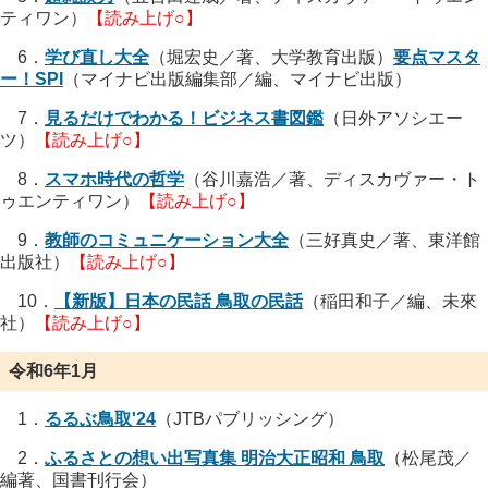
ティワン）
【読み上げ○】
6．
学び直し大全
（堀宏史／著、大学教育出版）
要点マスタ
ー！SPI
（マイナビ出版編集部／編、マイナビ出版）
7．
見るだけでわかる！ビジネス書図鑑
（日外アソシエー
ツ）
【読み上げ○】
8．
スマホ時代の哲学
（谷川嘉浩／著、ディスカヴァー・ト
ゥエンティワン）
【読み上げ○】
9．
教師のコミュニケーション大全
（三好真史／著、東洋館
出版社）
【読み上げ○】
10．
【新版】日本の民話 鳥取の民話
（稲田和子／編、未來
社）
【読み上げ○】
令和6年1月
1．
るるぶ鳥取'24
（JTBパブリッシング）
2．
ふるさとの想い出写真集 明治大正昭和 鳥取
（松尾茂／
編著、国書刊行会）