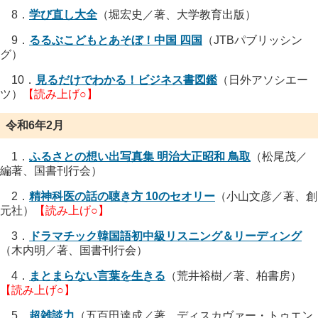
8．
学び直し大全
（堀宏史／著、大学教育出版）
9．
るるぶこどもとあそぼ！中国 四国
（JTBパブリッシン
グ）
10．
見るだけでわかる！ビジネス書図鑑
（日外アソシエー
ツ）
【読み上げ○】
令和6年2月
1．
ふるさとの想い出写真集 明治大正昭和 鳥取
（松尾茂／
編著、国書刊行会）
2．
精神科医の話の聴き方 10のセオリー
（小山文彦／著、創
元社）
【読み上げ○】
3．
ドラマチック韓国語初中級リスニング＆リーディング
（木内明／著、国書刊行会）
4．
まとまらない言葉を生きる
（荒井裕樹／著、柏書房）
【読み上げ○】
5．
超雑談力
（五百田達成／著、ディスカヴァー・トゥエン