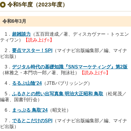
令和5年度（2023年度）
令和6年3月
1．
超雑談力
（五百田達成／著、ディスカヴァー・トゥエン
ティワン）
【読み上げ○】
2．
要点マスター！SPI
（マイナビ出版編集部／編、マイナ
ビ出版）
3．
デジタル時代の基礎知識『SNSマーケティング』第2版
（林雅之・本門功一郎／著、翔泳社）
【読み上げ○】
4．
るるぶ山陰'24
（
JTBパブリッシング
）
5．
ふるさとの想い出写真集 明治大正昭和 鳥取
（松尾茂／
編著、国書刊行会）
6．
まっぷる 鳥取'24
（昭文社）
7．
でるとこだけのSPI
（マイナビ出版編集部／編、マイナ
ビ出版）