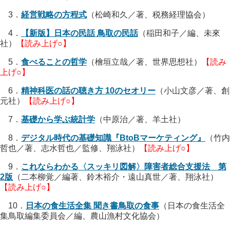
3．
経営戦略の方程式
（松崎和久／著、税務経理協会）
4．
【新版】日本の民話 鳥取の民話
（稲田和子／編、未來
社）
【読み上げ○】
5．
食べることの哲学
（檜垣立哉／著、世界思想社）
【読み
上げ○】
6．
精神科医の話の聴き方 10のセオリー
（小山文彦／著、創
元社）
【読み上げ○】
7．
基礎から学ぶ統計学
（中原治／著、羊土社）
8．
デジタル時代の基礎知識『BtoBマーケティング』
（竹内
哲也／著、志水哲也／監修、翔泳社）
【読み上げ○】
9．
これならわかる〈スッキリ図解〉障害者総合支援法 第
2版
（二本柳覚／編著、鈴木裕介・遠山真世／著、翔泳社）
【読み上げ○】
10．
日本の食生活全集 聞き書鳥取の食事
（日本の食生活全
集鳥取編集委員会／編、農山漁村文化協会）