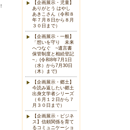
【企画展示・児童】
！
ありがとう はやし
あきこさん（令和８
年７月８日から８月
３０日まで）
【企画展示・一般】
「想いを守り 未来
へつなぐ ~遺言書
保管制度と相続登記
~」(令和8年7月1日
（水）から7月30日
（木）まで)
【企画展示・郷土】
今読み返したい郷土
出身文学者シリーズ
（６月１２日から７
月３０日まで）
【企画展示・ビジネ
ス】信頼関係を育て
るコミュニケーショ