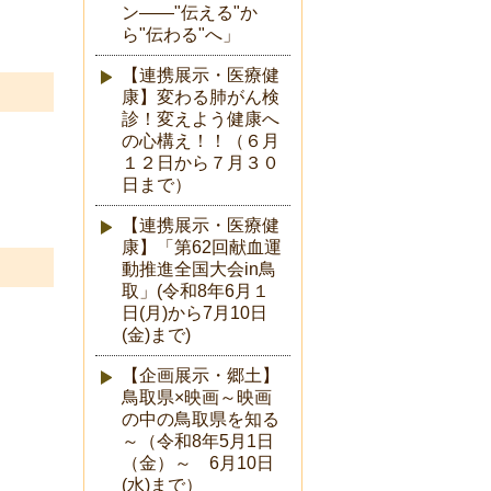
ン――"伝える"か
ら"伝わる"へ」
【連携展示・医療健
康】変わる肺がん検
診！変えよう健康へ
の心構え！！（６月
１２日から７月３０
日まで）
【連携展示・医療健
康】「第62回献血運
動推進全国大会in鳥
取」(令和8年6月１
日(月)から7月10日
(金)まで)
【企画展示・郷土】
鳥取県×映画～映画
の中の鳥取県を知る
～（令和8年5月1日
（金）～ 6月10日
(水)まで）