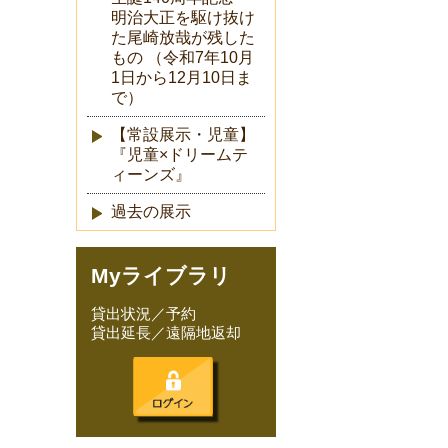
明治大正を駆け抜け
た尾崎放哉が残した
もの （令和7年10月
1日から12月10日ま
で）
【常設展示・児童】
『児童×ドリームテ
ィーンズ』
過去の展示
Myライブラリ
貸出状況／予約
貸出延長／遠隔地返却