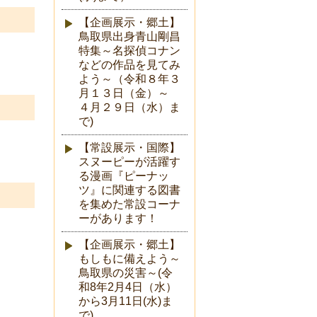
【企画展示・郷土】
鳥取県出身青山剛昌
特集～名探偵コナン
などの作品を見てみ
よう～（令和８年３
月１３日（金）～
４月２９日（水）ま
で)
【常設展示・国際】
スヌーピーが活躍す
る漫画『ピーナッ
ツ』に関連する図書
を集めた常設コーナ
ーがあります！
【企画展示・郷土】
もしもに備えよう～
鳥取県の災害～(令
和8年2月4日（水）
から3月11日(水)ま
で)