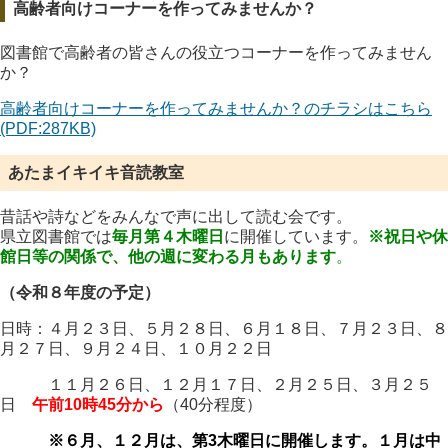
高齢者向けコーナーを作ってみませんか？
図書館で高齢者の皆さんの役立つコーナーを作ってみません
か？
高齢者向けコーナーを作ってみませんか？のチラシはこちら
(PDF:287KB)
あたまイキイキ音読教室
昔話や詩などをみんなで声に出して読む会です。
県立図書館では
毎月第４木曜日
に開催しています。
※祝日や休
館日等の関係で、他の週に変わる月もあります
。
（令和８年度の予定）
日時：４月２３日、５月２８日、６月１８日、７月２３日、８
月２７日、９月２４日、１０月２２日
１１月２６日、１２月１７日、２月２５日、３月２５
日
午前10時45分から
（40分程度）
※６月、１２月は、第3木曜日に開催します。１月は中