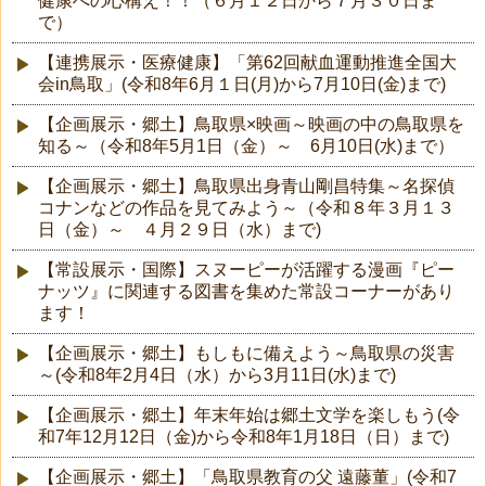
健康への心構え！！（６月１２日から７月３０日ま
で）
【連携展示・医療健康】「第62回献血運動推進全国大
会in鳥取」(令和8年6月１日(月)から7月10日(金)まで)
【企画展示・郷土】鳥取県×映画～映画の中の鳥取県を
知る～（令和8年5月1日（金）～ 6月10日(水)まで）
【企画展示・郷土】鳥取県出身青山剛昌特集～名探偵
コナンなどの作品を見てみよう～（令和８年３月１３
日（金）～ ４月２９日（水）まで)
【常設展示・国際】スヌーピーが活躍する漫画『ピー
ナッツ』に関連する図書を集めた常設コーナーがあり
ます！
【企画展示・郷土】もしもに備えよう～鳥取県の災害
～(令和8年2月4日（水）から3月11日(水)まで)
【企画展示・郷土】年末年始は郷土文学を楽しもう(令
和7年12月12日（金)から令和8年1月18日（日）まで)
【企画展示・郷土】「鳥取県教育の父 遠藤董」(令和7