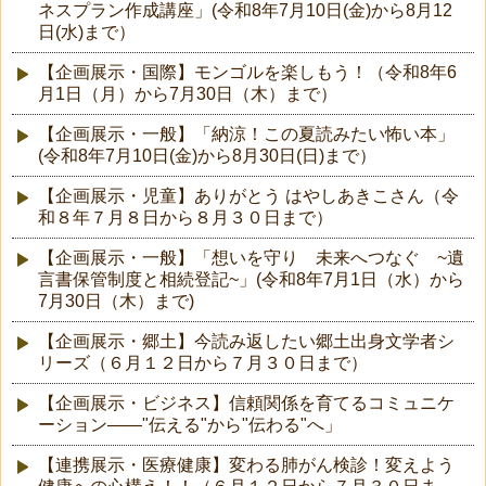
ネスプラン作成講座」(令和8年7月10日(金)から8月12
日(水)まで）
【企画展示・国際】モンゴルを楽しもう！（令和8年6
月1日（月）から7月30日（木）まで）
【企画展示・一般】「納涼！この夏読みたい怖い本」
(令和8年7月10日(金)から8月30日(日)まで）
【企画展示・児童】ありがとう はやしあきこさん（令
和８年７月８日から８月３０日まで）
【企画展示・一般】「想いを守り 未来へつなぐ ~遺
言書保管制度と相続登記~」(令和8年7月1日（水）から
7月30日（木）まで)
【企画展示・郷土】今読み返したい郷土出身文学者シ
リーズ（６月１２日から７月３０日まで）
【企画展示・ビジネス】信頼関係を育てるコミュニケ
ーション――"伝える"から"伝わる"へ」
【連携展示・医療健康】変わる肺がん検診！変えよう