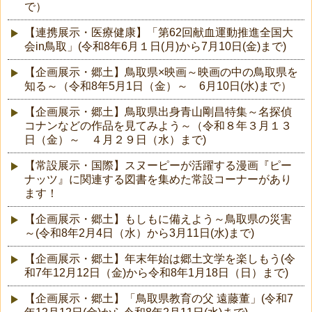
で）
【連携展示・医療健康】「第62回献血運動推進全国大
会in鳥取」(令和8年6月１日(月)から7月10日(金)まで)
【企画展示・郷土】鳥取県×映画～映画の中の鳥取県を
知る～（令和8年5月1日（金）～ 6月10日(水)まで）
【企画展示・郷土】鳥取県出身青山剛昌特集～名探偵
コナンなどの作品を見てみよう～（令和８年３月１３
日（金）～ ４月２９日（水）まで)
【常設展示・国際】スヌーピーが活躍する漫画『ピー
ナッツ』に関連する図書を集めた常設コーナーがあり
ます！
【企画展示・郷土】もしもに備えよう～鳥取県の災害
～(令和8年2月4日（水）から3月11日(水)まで)
【企画展示・郷土】年末年始は郷土文学を楽しもう(令
和7年12月12日（金)から令和8年1月18日（日）まで)
【企画展示・郷土】「鳥取県教育の父 遠藤董」(令和7