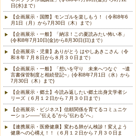
日(水)まで）
【企画展示・国際】モンゴルを楽しもう！（令和8年6
月1日（月）から7月30日（木）まで）
【企画展示・一般】「納涼！この夏読みたい怖い本」
(令和8年7月10日(金)から8月30日(日)まで）
【企画展示・児童】ありがとう はやしあきこさん（令
和８年７月８日から８月３０日まで）
【企画展示・一般】「想いを守り 未来へつなぐ ~遺
言書保管制度と相続登記~」(令和8年7月1日（水）から
7月30日（木）まで)
【企画展示・郷土】今読み返したい郷土出身文学者シ
リーズ（６月１２日から７月３０日まで）
【企画展示・ビジネス】信頼関係を育てるコミュニケ
ーション――"伝える"から"伝わる"へ」
【連携展示・医療健康】変わる肺がん検診！変えよう
健康への心構え！！（６月１２日から７月３０日ま