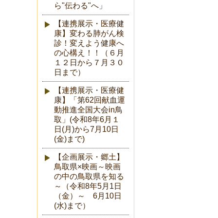
ら"伝わる"へ」
【連携展示・医療健
康】変わる肺がん検
診！変えよう健康へ
の心構え！！（６月
１２日から７月３０
日まで）
【連携展示・医療健
康】「第62回献血運
動推進全国大会in鳥
取」(令和8年6月１
日(月)から7月10日
(金)まで)
【企画展示・郷土】
鳥取県×映画～映画
の中の鳥取県を知る
～（令和8年5月1日
（金）～ 6月10日
(水)まで）