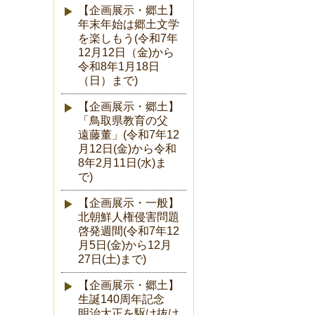
【企画展示・郷土】
年末年始は郷土文学
を楽しもう(令和7年
12月12日（金)から
令和8年1月18日
（日）まで)
【企画展示・郷土】
「鳥取県教育の父
遠藤董」(令和7年12
月12日(金)から令和
8年2月11日(水)ま
で)
【企画展示・一般】
北朝鮮人権侵害問題
啓発週間(令和7年12
月5日(金)から12月
27日(土)まで)
【企画展示・郷土】
生誕140周年記念
明治大正を駆け抜け