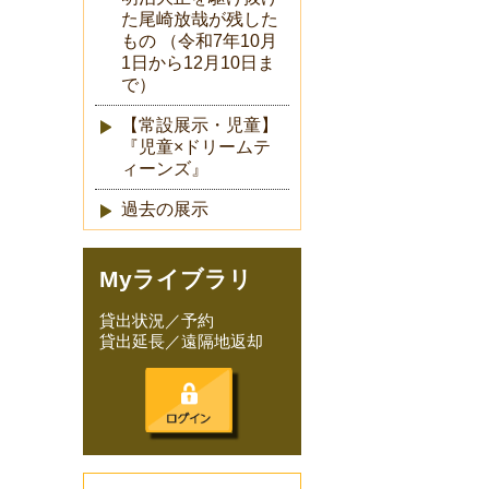
た尾崎放哉が残した
もの （令和7年10月
1日から12月10日ま
で）
【常設展示・児童】
『児童×ドリームテ
ィーンズ』
過去の展示
Myライブラリ
貸出状況／予約
貸出延長／遠隔地返却