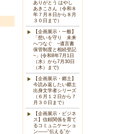
ありがとう はやし
あきこさん（令和８
年７月８日から８月
３０日まで）
【企画展示・一般】
「想いを守り 未来
へつなぐ ~遺言書
保管制度と相続登記
~」(令和8年7月1日
（水）から7月30日
（木）まで)
【企画展示・郷土】
今読み返したい郷土
出身文学者シリーズ
（６月１２日から７
月３０日まで）
【企画展示・ビジネ
ス】信頼関係を育て
るコミュニケーショ
ン――"伝える"か