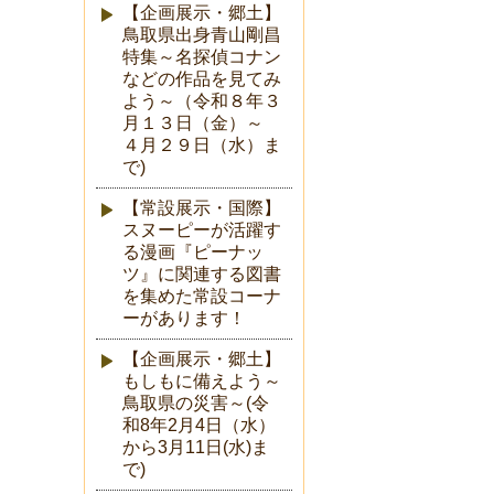
【企画展示・郷土】
鳥取県出身青山剛昌
特集～名探偵コナン
などの作品を見てみ
よう～（令和８年３
月１３日（金）～
４月２９日（水）ま
で)
【常設展示・国際】
スヌーピーが活躍す
る漫画『ピーナッ
ツ』に関連する図書
を集めた常設コーナ
ーがあります！
【企画展示・郷土】
もしもに備えよう～
鳥取県の災害～(令
和8年2月4日（水）
から3月11日(水)ま
で)