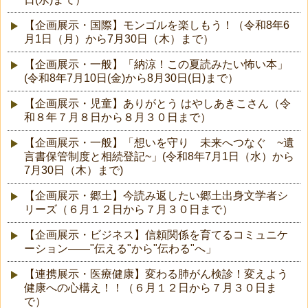
【企画展示・国際】モンゴルを楽しもう！（令和8年6
月1日（月）から7月30日（木）まで）
【企画展示・一般】「納涼！この夏読みたい怖い本」
(令和8年7月10日(金)から8月30日(日)まで）
【企画展示・児童】ありがとう はやしあきこさん（令
和８年７月８日から８月３０日まで）
【企画展示・一般】「想いを守り 未来へつなぐ ~遺
言書保管制度と相続登記~」(令和8年7月1日（水）から
7月30日（木）まで)
【企画展示・郷土】今読み返したい郷土出身文学者シ
リーズ（６月１２日から７月３０日まで）
【企画展示・ビジネス】信頼関係を育てるコミュニケ
ーション――"伝える"から"伝わる"へ」
【連携展示・医療健康】変わる肺がん検診！変えよう
健康への心構え！！（６月１２日から７月３０日ま
で）