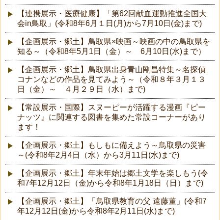
【連携展示・医療健康】「第62回献血運動推進全国大
会in鳥取」(令和8年6月１日(月)から7月10日(金)まで)
【企画展示・郷土】鳥取県×映画～映画の中の鳥取県を
知る～（令和8年5月1日（金）～ 6月10日(水)まで）
【企画展示・郷土】鳥取県出身青山剛昌特集～名探偵
コナンなどの作品を見てみよう～（令和８年３月１３
日（金）～ ４月２９日（水）まで)
【常設展示・国際】スヌーピーが活躍する漫画『ピー
ナッツ』に関連する図書を集めた常設コーナーがあり
ます！
【企画展示・郷土】もしもに備えよう～鳥取県の災害
～(令和8年2月4日（水）から3月11日(水)まで)
【企画展示・郷土】年末年始は郷土文学を楽しもう(令
和7年12月12日（金)から令和8年1月18日（日）まで)
【企画展示・郷土】「鳥取県教育の父 遠藤董」(令和7
年12月12日(金)から令和8年2月11日(水)まで)