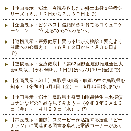
【企画展示・郷土】今読み返したい郷土出身文学者シ
リーズ（６月１２日から７月３０日まで）
【企画展示・ビジネス】信頼関係を育てるコミュニケ
ーション――"伝える"から"伝わる"へ」
【連携展示・医療健康】変わる肺がん検診！変えよう
健康への心構え！！（６月１２日から７月３０日ま
で）
【連携展示・医療健康】「第62回献血運動推進全国大
会in鳥取」(令和8年6月１日(月)から7月10日(金)まで)
【企画展示・郷土】鳥取県×映画～映画の中の鳥取県を
知る～（令和8年5月1日（金）～ 6月10日(水)まで）
【企画展示・郷土】鳥取県出身青山剛昌特集～名探偵
コナンなどの作品を見てみよう～（令和８年３月１３
日（金）～ ４月２９日（水）まで)
【常設展示・国際】スヌーピーが活躍する漫画『ピー
ナッツ』に関連する図書を集めた常設コーナーがあり