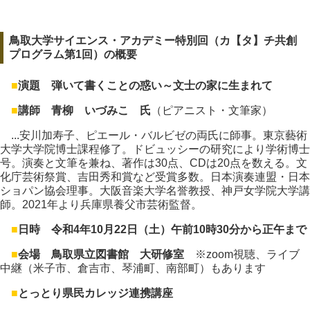
鳥取大学サイエンス・アカデミー特別回（カ【タ】チ共創
プログラム第1回）の概要
■
演題 弾いて書くことの惑い～文士の家に生まれて
■
講師 青柳 いづみこ 氏
（ピアニスト・文筆家）
...安川加寿子、ピエール・バルビゼの両氏に師事。東京藝術
大学大学院博士課程修了。ドビュッシーの研究により学術博士
号。演奏と文筆を兼ね、著作は30点、CDは20点を数える。文
化庁芸術祭賞、吉田秀和賞など受賞多数。日本演奏連盟・日本
ショパン協会理事。大阪音楽大学名誉教授、神戸女学院大学講
師。2021年より兵庫県養父市芸術監督。
■
日時 令和4年10月22日（土）午前10時30分から正午まで
■
会場 鳥取県立図書館 大研修室
※zoom視聴、ライブ
中継（米子市、倉吉市、琴浦町、南部町）もあります
■
とっとり県民カレッジ連携講座