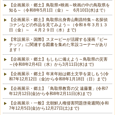
【企画展示・郷土】鳥取県×映画～映画の中の鳥取県を
知る～（令和8年5月1日（金）～ 6月10日(水)まで）
【企画展示・郷土】鳥取県出身青山剛昌特集～名探偵
コナンなどの作品を見てみよう～（令和８年３月１３
日（金）～ ４月２９日（水）まで)
【常設展示・国際】スヌーピーが活躍する漫画『ピー
ナッツ』に関連する図書を集めた常設コーナーがあり
ます！
【企画展示・郷土】もしもに備えよう～鳥取県の災害
～(令和8年2月4日（水）から3月11日(水)まで)
【企画展示・郷土】年末年始は郷土文学を楽しもう(令
和7年12月12日（金)から令和8年1月18日（日）まで)
【企画展示・郷土】「鳥取県教育の父 遠藤董」(令和7
年12月12日(金)から令和8年2月11日(水)まで)
【企画展示・一般】北朝鮮人権侵害問題啓発週間(令和
7年12月5日(金)から12月27日(土)まで)