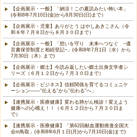
【企画展示・一般】「納涼！この夏読みたい怖い本」
(令和8年7月10日(金)から8月30日(日)まで）
【企画展示・児童】ありがとう はやしあきこさん（令
和８年７月８日から８月３０日まで）
【企画展示・一般】「想いを守り 未来へつなぐ ~遺
言書保管制度と相続登記~」(令和8年7月1日（水）から
7月30日（木）まで)
【企画展示・郷土】今読み返したい郷土出身文学者シ
リーズ（６月１２日から７月３０日まで）
【企画展示・ビジネス】信頼関係を育てるコミュニケ
ーション――"伝える"から"伝わる"へ」
【連携展示・医療健康】変わる肺がん検診！変えよう
健康への心構え！！（６月１２日から７月３０日ま
で）
【連携展示・医療健康】「第62回献血運動推進全国大
会in鳥取」(令和8年6月１日(月)から7月10日(金)まで)