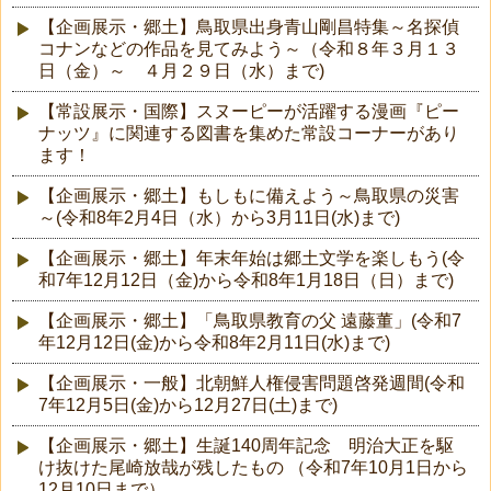
【企画展示・郷土】鳥取県出身青山剛昌特集～名探偵
コナンなどの作品を見てみよう～（令和８年３月１３
日（金）～ ４月２９日（水）まで)
【常設展示・国際】スヌーピーが活躍する漫画『ピー
ナッツ』に関連する図書を集めた常設コーナーがあり
ます！
【企画展示・郷土】もしもに備えよう～鳥取県の災害
～(令和8年2月4日（水）から3月11日(水)まで)
【企画展示・郷土】年末年始は郷土文学を楽しもう(令
和7年12月12日（金)から令和8年1月18日（日）まで)
【企画展示・郷土】「鳥取県教育の父 遠藤董」(令和7
年12月12日(金)から令和8年2月11日(水)まで)
【企画展示・一般】北朝鮮人権侵害問題啓発週間(令和
7年12月5日(金)から12月27日(土)まで)
【企画展示・郷土】生誕140周年記念 明治大正を駆
け抜けた尾崎放哉が残したもの （令和7年10月1日から
12月10日まで）