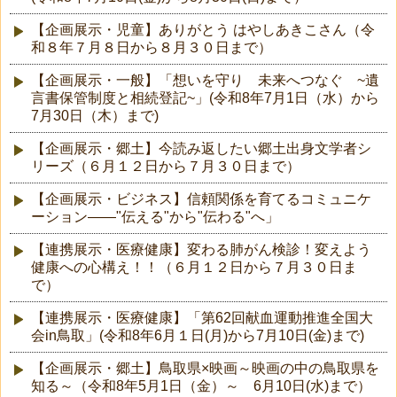
【企画展示・児童】ありがとう はやしあきこさん（令
和８年７月８日から８月３０日まで）
【企画展示・一般】「想いを守り 未来へつなぐ ~遺
言書保管制度と相続登記~」(令和8年7月1日（水）から
7月30日（木）まで)
【企画展示・郷土】今読み返したい郷土出身文学者シ
リーズ（６月１２日から７月３０日まで）
【企画展示・ビジネス】信頼関係を育てるコミュニケ
ーション――"伝える"から"伝わる"へ」
【連携展示・医療健康】変わる肺がん検診！変えよう
健康への心構え！！（６月１２日から７月３０日ま
で）
【連携展示・医療健康】「第62回献血運動推進全国大
会in鳥取」(令和8年6月１日(月)から7月10日(金)まで)
【企画展示・郷土】鳥取県×映画～映画の中の鳥取県を
知る～（令和8年5月1日（金）～ 6月10日(水)まで）