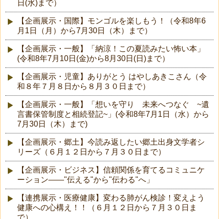
日(水)まで）
【企画展示・国際】モンゴルを楽しもう！（令和8年6
月1日（月）から7月30日（木）まで）
【企画展示・一般】「納涼！この夏読みたい怖い本」
(令和8年7月10日(金)から8月30日(日)まで）
【企画展示・児童】ありがとう はやしあきこさん（令
和８年７月８日から８月３０日まで）
【企画展示・一般】「想いを守り 未来へつなぐ ~遺
言書保管制度と相続登記~」(令和8年7月1日（水）から
7月30日（木）まで)
【企画展示・郷土】今読み返したい郷土出身文学者シ
リーズ（６月１２日から７月３０日まで）
【企画展示・ビジネス】信頼関係を育てるコミュニケ
ーション――"伝える"から"伝わる"へ」
【連携展示・医療健康】変わる肺がん検診！変えよう
健康への心構え！！（６月１２日から７月３０日ま
で）