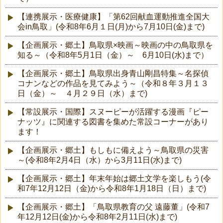
【連携展示・医療健康】「第62回献血運動推進全国大
会in鳥取」(令和8年6月１日(月)から7月10日(金)まで)
【企画展示・郷土】鳥取県×映画～映画の中の鳥取県を
知る～（令和8年5月1日（金）～ 6月10日(水)まで）
【企画展示・郷土】鳥取県出身青山剛昌特集～名探偵
コナンなどの作品を見てみよう～（令和８年３月１３
日（金）～ ４月２９日（水）まで)
【常設展示・国際】スヌーピーが活躍する漫画『ピー
ナッツ』に関連する図書を集めた常設コーナーがあり
ます！
【企画展示・郷土】もしもに備えよう～鳥取県の災害
～(令和8年2月4日（水）から3月11日(水)まで)
【企画展示・郷土】年末年始は郷土文学を楽しもう(令
和7年12月12日（金)から令和8年1月18日（日）まで)
【企画展示・郷土】「鳥取県教育の父 遠藤董」(令和7
年12月12日(金)から令和8年2月11日(水)まで)