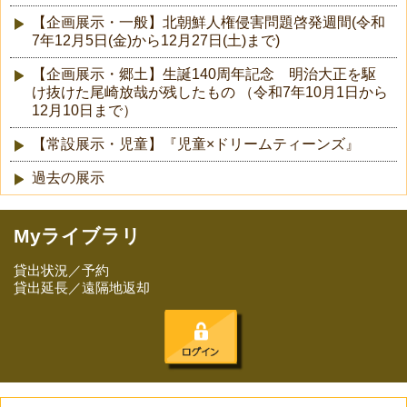
【企画展示・一般】北朝鮮人権侵害問題啓発週間(令和
7年12月5日(金)から12月27日(土)まで)
【企画展示・郷土】生誕140周年記念 明治大正を駆
け抜けた尾崎放哉が残したもの （令和7年10月1日から
12月10日まで）
【常設展示・児童】『児童×ドリームティーンズ』
過去の展示
Myライブラリ
貸出状況／予約
貸出延長／遠隔地返却