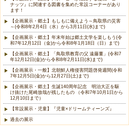
ナッツ』に関連する図書を集めた常設コーナーがあり
ます！
【企画展示・郷土】もしもに備えよう～鳥取県の災害
～(令和8年2月4日（水）から3月11日(水)まで)
【企画展示・郷土】年末年始は郷土文学を楽しもう(令
和7年12月12日（金)から令和8年1月18日（日）まで)
【企画展示・郷土】「鳥取県教育の父 遠藤董」(令和7
年12月12日(金)から令和8年2月11日(水)まで)
【企画展示・一般】北朝鮮人権侵害問題啓発週間(令和
7年12月5日(金)から12月27日(土)まで)
【企画展示・郷土】生誕140周年記念 明治大正を駆
け抜けた尾崎放哉が残したもの （令和7年10月1日から
12月10日まで）
【常設展示・児童】『児童×ドリームティーンズ』
過去の展示