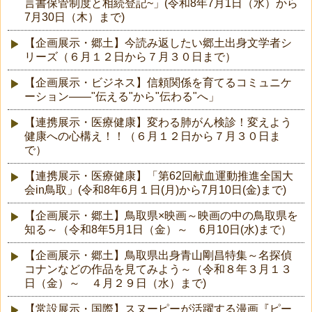
言書保管制度と相続登記~」(令和8年7月1日（水）から
7月30日（木）まで)
【企画展示・郷土】今読み返したい郷土出身文学者シ
リーズ（６月１２日から７月３０日まで）
【企画展示・ビジネス】信頼関係を育てるコミュニケ
ーション――"伝える"から"伝わる"へ」
【連携展示・医療健康】変わる肺がん検診！変えよう
健康への心構え！！（６月１２日から７月３０日ま
で）
【連携展示・医療健康】「第62回献血運動推進全国大
会in鳥取」(令和8年6月１日(月)から7月10日(金)まで)
【企画展示・郷土】鳥取県×映画～映画の中の鳥取県を
知る～（令和8年5月1日（金）～ 6月10日(水)まで）
【企画展示・郷土】鳥取県出身青山剛昌特集～名探偵
コナンなどの作品を見てみよう～（令和８年３月１３
日（金）～ ４月２９日（水）まで)
【常設展示・国際】スヌーピーが活躍する漫画『ピー