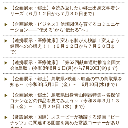
【企画展示・郷土】今読み返したい郷土出身文学者シ
リーズ（６月１２日から７月３０日まで）
【企画展示・ビジネス】信頼関係を育てるコミュニケ
ーション――"伝える"から"伝わる"へ」
【連携展示・医療健康】変わる肺がん検診！変えよう
健康への心構え！！（６月１２日から７月３０日ま
で）
【連携展示・医療健康】「第62回献血運動推進全国大
会in鳥取」(令和8年6月１日(月)から7月10日(金)まで)
【企画展示・郷土】鳥取県×映画～映画の中の鳥取県を
知る～（令和8年5月1日（金）～ 6月10日(水)まで）
【企画展示・郷土】鳥取県出身青山剛昌特集～名探偵
コナンなどの作品を見てみよう～（令和８年３月１３
日（金）～ ４月２９日（水）まで)
【常設展示・国際】スヌーピーが活躍する漫画『ピー
ナッツ』に関連する図書を集めた常設コーナーがあり