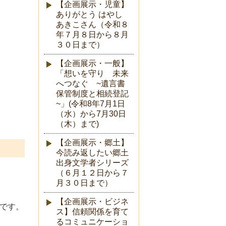
【企画展示・児童】
ありがとう はやし
あきこさん（令和８
年７月８日から８月
３０日まで）
【企画展示・一般】
「想いを守り 未来
へつなぐ ~遺言書
保管制度と相続登記
~」(令和8年7月1日
（水）から7月30日
（木）まで)
【企画展示・郷土】
今読み返したい郷土
出身文学者シリーズ
（６月１２日から７
月３０日まで）
【企画展示・ビジネ
日です。
ス】信頼関係を育て
るコミュニケーショ