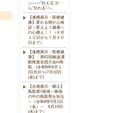
ン――"伝える"か
ら"伝わる"へ」
【連携展示・医療健
康】変わる肺がん検
診！変えよう健康へ
の心構え！！（６月
１２日から７月３０
日まで）
【連携展示・医療健
康】「第62回献血運
動推進全国大会in鳥
取」(令和8年6月１
日(月)から7月10日
(金)まで)
【企画展示・郷土】
鳥取県×映画～映画
の中の鳥取県を知る
～（令和8年5月1日
（金）～ 6月10日
(水)まで）