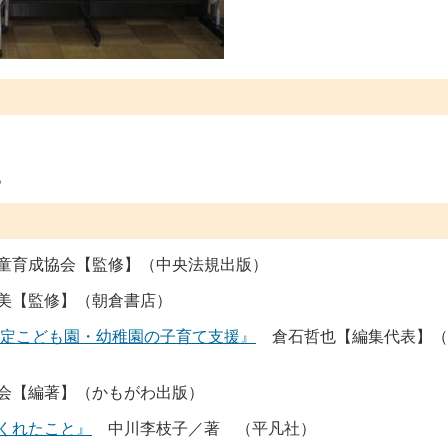
。
育成協会【監修】（中央法規出版）
美【監修】（朝倉書店）
認定こども園・幼稚園の子育て支援』
倉石哲也【編集代表】（
会【編著】（かもがわ出版）
くれたこと』
中川李枝子／著 （平凡社）