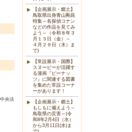
【企画展示・郷土】
鳥取県出身青山剛昌
特集～名探偵コナン
などの作品を見てみ
よう～（令和８年３
月１３日（金）～
４月２９日（水）ま
で)
【常設展示・国際】
スヌーピーが活躍す
る漫画『ピーナッ
ツ』に関連する図書
を集めた常設コーナ
ーがあります！
中央法
【企画展示・郷土】
もしもに備えよう～
鳥取県の災害～(令
和8年2月4日（水）
から3月11日(水)ま
で)