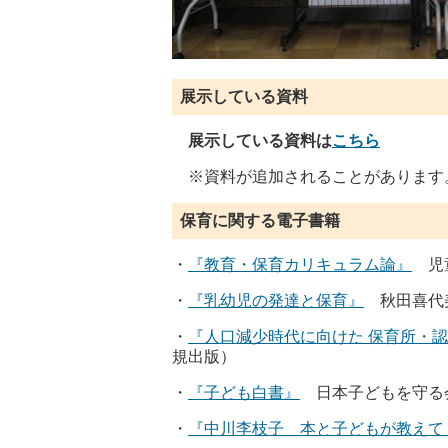
展示している資料
展示している資料は
こちら
※資料が追加されることがあります
保育に関する電子書籍
・
『
教育・保育カリキュラム論』
児童
・
『乳幼児の発達と保育』
秋田喜代
・
『人口減少時代に向けた 保育所・
規出版）
・
『子ども白書』
日本子どもを守る
・
『中川李枝子 本と子どもが教えて