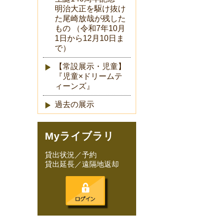
明治大正を駆け抜け
た尾崎放哉が残した
もの （令和7年10月
1日から12月10日ま
で）
【常設展示・児童】
『児童×ドリームテ
ィーンズ』
過去の展示
Myライブラリ
貸出状況／予約
貸出延長／遠隔地返却