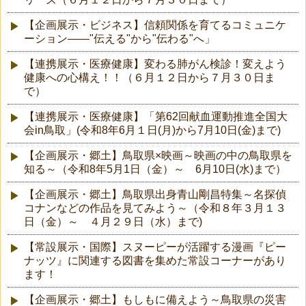
【企画展示・ビジネス】信頼関係を育てるコミュニケ
ーション――"伝える"から"伝わる"へ」
【連携展示・医療健康】変わる肺がん検診！変えよう
健康への心構え！！（６月１２日から７月３０日ま
で）
【連携展示・医療健康】「第62回献血運動推進全国大
会in鳥取」(令和8年6月１日(月)から7月10日(金)まで)
【企画展示・郷土】鳥取県×映画～映画の中の鳥取県を
知る～（令和8年5月1日（金）～ 6月10日(水)まで）
【企画展示・郷土】鳥取県出身青山剛昌特集～名探偵
コナンなどの作品を見てみよう～（令和８年３月１３
日（金）～ ４月２９日（水）まで)
【常設展示・国際】スヌーピーが活躍する漫画『ピー
ナッツ』に関連する図書を集めた常設コーナーがあり
ます！
【企画展示・郷土】もしもに備えよう～鳥取県の災害