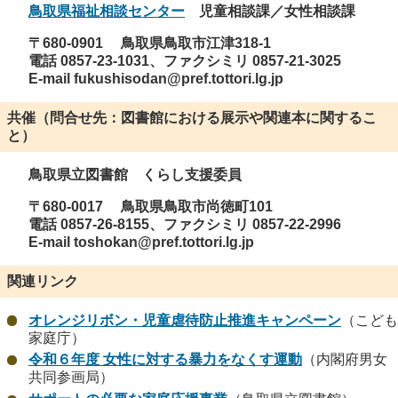
鳥取県福祉相談センター
児童相談課／女性相談課
〒680-0901
鳥取県鳥取市江津318-1
電話
0857-23-1031、
ファクシミリ 0857-21-3025
E-mail
fukushisodan@pref.tottori.lg.jp
共催（問合せ先：図書館における展示や関連本に関するこ
と）
鳥取県立図書館 くらし支援委員
〒680-0017
鳥取県鳥取市尚徳町101
電話
0857-26-8155、
ファクシミリ 0857-22-2996
E-mail toshokan@pref.tottori.lg.jp
関連リンク
オレンジリボン・児童虐待防止推進キャンペーン
（こども
家庭庁）
令和６年度 女性に対する暴力をなくす運動
（内閣府男女
共同参画局）