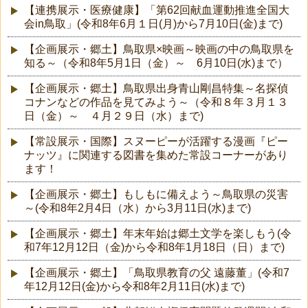
【連携展示・医療健康】「第62回献血運動推進全国大
会in鳥取」(令和8年6月１日(月)から7月10日(金)まで)
【企画展示・郷土】鳥取県×映画～映画の中の鳥取県を
知る～（令和8年5月1日（金）～ 6月10日(水)まで）
【企画展示・郷土】鳥取県出身青山剛昌特集～名探偵
コナンなどの作品を見てみよう～（令和８年３月１３
日（金）～ ４月２９日（水）まで)
【常設展示・国際】スヌーピーが活躍する漫画『ピー
ナッツ』に関連する図書を集めた常設コーナーがあり
ます！
【企画展示・郷土】もしもに備えよう～鳥取県の災害
～(令和8年2月4日（水）から3月11日(水)まで)
【企画展示・郷土】年末年始は郷土文学を楽しもう(令
和7年12月12日（金)から令和8年1月18日（日）まで)
【企画展示・郷土】「鳥取県教育の父 遠藤董」(令和7
年12月12日(金)から令和8年2月11日(水)まで)