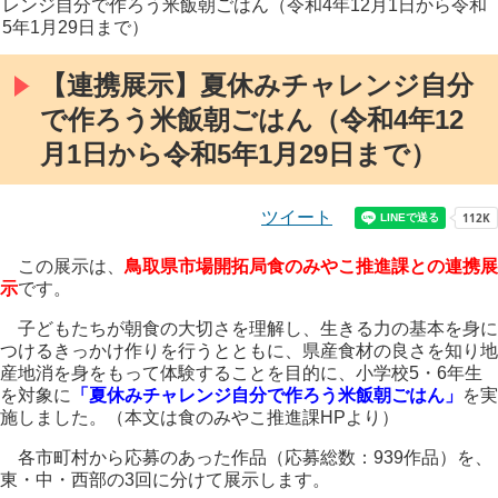
レンジ自分で作ろう米飯朝ごはん（令和4年12月1日から令和
5年1月29日まで）
【連携展示】夏休みチャレンジ自分
で作ろう米飯朝ごはん（令和4年12
月1日から令和5年1月29日まで）
ツイート
この展示は、
鳥取県市場開拓局食のみやこ推進課
との連携展
示
です。
子どもたちが朝食の大切さを理解し、生きる力の基本を身に
つけるきっかけ作りを行うとともに、県産食材の良さを知り地
産地消を身をもって体験することを目的に、小学校5・6年生
を対象に
「夏休みチャレンジ自分で作ろう米飯朝ごはん」
を実
施しました。（本文は食のみやこ推進課HPより）
各市町村から応募のあった作品（応募総数：939作品）を、
東・中・西部の3回に分けて展示します。