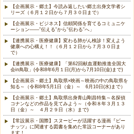
【企画展示・郷土】今読み返したい郷土出身文学者シ
リーズ（６月１２日から７月３０日まで）
【企画展示・ビジネス】信頼関係を育てるコミュニケ
ーション――"伝える"から"伝わる"へ」
【連携展示・医療健康】変わる肺がん検診！変えよう
健康への心構え！！（６月１２日から７月３０日ま
で）
【連携展示・医療健康】「第62回献血運動推進全国大
会in鳥取」(令和8年6月１日(月)から7月10日(金)まで)
【企画展示・郷土】鳥取県×映画～映画の中の鳥取県を
知る～（令和8年5月1日（金）～ 6月10日(水)まで）
【企画展示・郷土】鳥取県出身青山剛昌特集～名探偵
コナンなどの作品を見てみよう～（令和８年３月１３
日（金）～ ４月２９日（水）まで)
【常設展示・国際】スヌーピーが活躍する漫画『ピー
ナッツ』に関連する図書を集めた常設コーナーがあり
ます！