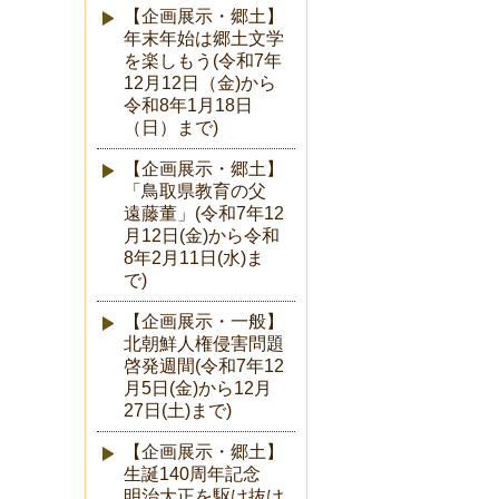
【企画展示・郷土】
年末年始は郷土文学
を楽しもう(令和7年
12月12日（金)から
令和8年1月18日
（日）まで)
【企画展示・郷土】
「鳥取県教育の父
遠藤董」(令和7年12
月12日(金)から令和
8年2月11日(水)ま
で)
【企画展示・一般】
北朝鮮人権侵害問題
啓発週間(令和7年12
月5日(金)から12月
27日(土)まで)
【企画展示・郷土】
生誕140周年記念
明治大正を駆け抜け