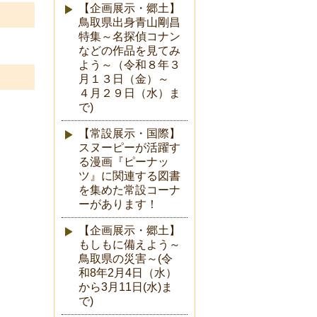
【企画展示・郷土】
鳥取県出身青山剛昌
特集～名探偵コナン
などの作品を見てみ
よう～（令和８年３
月１３日（金）～
４月２９日（水）ま
で)
【常設展示・国際】
スヌーピーが活躍す
る漫画『ピーナッ
ツ』に関連する図書
を集めた常設コーナ
ーがあります！
【企画展示・郷土】
もしもに備えよう～
鳥取県の災害～(令
和8年2月4日（水）
から3月11日(水)ま
で)