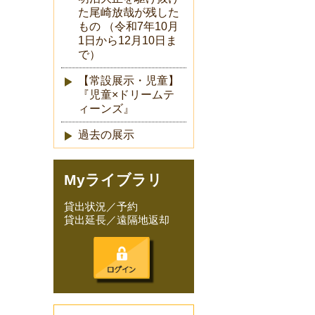
た尾崎放哉が残した
もの （令和7年10月
1日から12月10日ま
で）
【常設展示・児童】
『児童×ドリームテ
ィーンズ』
過去の展示
Myライブラリ
貸出状況／予約
貸出延長／遠隔地返却