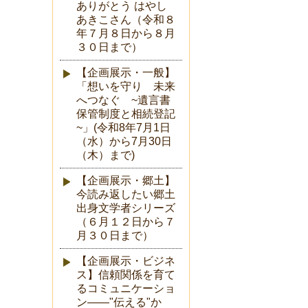
ありがとう はやし
あきこさん（令和８
年７月８日から８月
３０日まで）
【企画展示・一般】
「想いを守り 未来
へつなぐ ~遺言書
保管制度と相続登記
~」(令和8年7月1日
（水）から7月30日
（木）まで)
【企画展示・郷土】
今読み返したい郷土
出身文学者シリーズ
（６月１２日から７
月３０日まで）
【企画展示・ビジネ
ス】信頼関係を育て
るコミュニケーショ
ン――"伝える"か