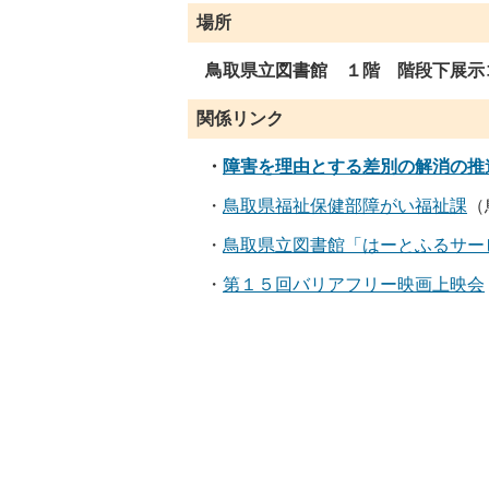
場所
鳥取県立図書館 １階 階段下展示
関係リンク
・
障害を理由とする差別の解消の推
・
鳥取県福祉保健部障がい福祉課
（
・
鳥取県立図書館「はーとふるサー
・
第１５回バリアフリー映画上映会