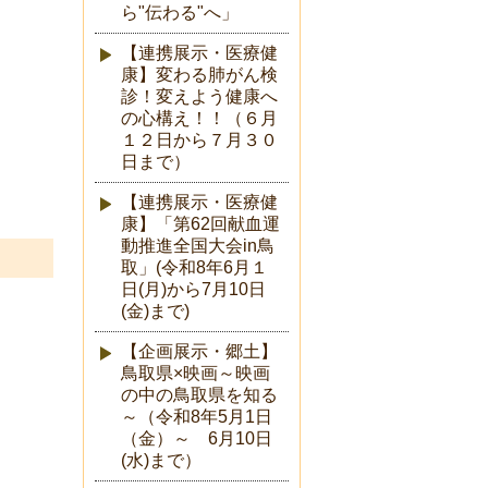
ら"伝わる"へ」
【連携展示・医療健
康】変わる肺がん検
診！変えよう健康へ
の心構え！！（６月
１２日から７月３０
日まで）
【連携展示・医療健
康】「第62回献血運
動推進全国大会in鳥
取」(令和8年6月１
日(月)から7月10日
(金)まで)
【企画展示・郷土】
鳥取県×映画～映画
の中の鳥取県を知る
～（令和8年5月1日
（金）～ 6月10日
(水)まで）