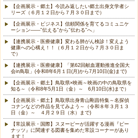
【企画展示・郷土】今読み返したい郷土出身文学者シ
リーズ（６月１２日から７月３０日まで）
【企画展示・ビジネス】信頼関係を育てるコミュニケ
ーション――"伝える"から"伝わる"へ」
【連携展示・医療健康】変わる肺がん検診！変えよう
健康への心構え！！（６月１２日から７月３０日ま
で）
【連携展示・医療健康】「第62回献血運動推進全国大
会in鳥取」(令和8年6月１日(月)から7月10日(金)まで)
【企画展示・郷土】鳥取県×映画～映画の中の鳥取県を
知る～（令和8年5月1日（金）～ 6月10日(水)まで）
【企画展示・郷土】鳥取県出身青山剛昌特集～名探偵
コナンなどの作品を見てみよう～（令和８年３月１３
日（金）～ ４月２９日（水）まで)
【常設展示・国際】スヌーピーが活躍する漫画『ピー
ナッツ』に関連する図書を集めた常設コーナーがあり
ます！