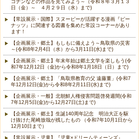
コナンなどの作品を見てみよう～（令和８年３月１３
日（金）～ ４月２９日（水）まで)
【常設展示・国際】スヌーピーが活躍する漫画『ピー
ナッツ』に関連する図書を集めた常設コーナーがあり
ます！
【企画展示・郷土】もしもに備えよう～鳥取県の災害
～(令和8年2月4日（水）から3月11日(水)まで)
【企画展示・郷土】年末年始は郷土文学を楽しもう(令
和7年12月12日（金)から令和8年1月18日（日）まで)
【企画展示・郷土】「鳥取県教育の父 遠藤董」(令和7
年12月12日(金)から令和8年2月11日(水)まで)
【企画展示・一般】北朝鮮人権侵害問題啓発週間(令和
7年12月5日(金)から12月27日(土)まで)
【企画展示・郷土】生誕140周年記念 明治大正を駆
け抜けた尾崎放哉が残したもの （令和7年10月1日から
12月10日まで）
【常設展示・児童】『児童×ドリームティーンズ』