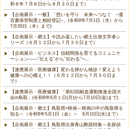
和８年７月８日から８月３０日まで）
【企画展示・一般】「想いを守り 未来へつなぐ ~遺
言書保管制度と相続登記~」(令和8年7月1日（水）から
7月30日（木）まで)
【企画展示・郷土】今読み返したい郷土出身文学者シ
リーズ（６月１２日から７月３０日まで）
【企画展示・ビジネス】信頼関係を育てるコミュニケ
ーション――"伝える"から"伝わる"へ」
【連携展示・医療健康】変わる肺がん検診！変えよう
健康への心構え！！（６月１２日から７月３０日ま
で）
【連携展示・医療健康】「第62回献血運動推進全国大
会in鳥取」(令和8年6月１日(月)から7月10日(金)まで)
【企画展示・郷土】鳥取県×映画～映画の中の鳥取県を
知る～（令和8年5月1日（金）～ 6月10日(水)まで）
【企画展示・郷土】鳥取県出身青山剛昌特集～名探偵