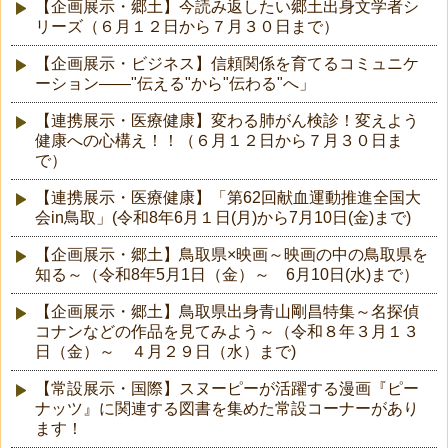
【企画展示・郷土】今読み返したい郷土出身文学者シ
リーズ（６月１２日から７月３０日まで）
【企画展示・ビジネス】信頼関係を育てるコミュニケ
ーション――"伝える"から"伝わる"へ」
【連携展示・医療健康】変わる肺がん検診！変えよう
健康への心構え！！（６月１２日から７月３０日ま
で）
【連携展示・医療健康】「第62回献血運動推進全国大
会in鳥取」(令和8年6月１日(月)から7月10日(金)まで)
【企画展示・郷土】鳥取県×映画～映画の中の鳥取県を
知る～（令和8年5月1日（金）～ 6月10日(水)まで）
【企画展示・郷土】鳥取県出身青山剛昌特集～名探偵
コナンなどの作品を見てみよう～（令和８年３月１３
日（金）～ ４月２９日（水）まで)
【常設展示・国際】スヌーピーが活躍する漫画『ピー
ナッツ』に関連する図書を集めた常設コーナーがあり
ます！