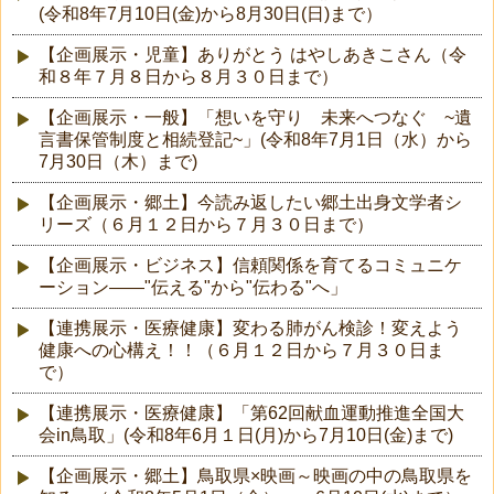
(令和8年7月10日(金)から8月30日(日)まで）
【企画展示・児童】ありがとう はやしあきこさん（令
和８年７月８日から８月３０日まで）
【企画展示・一般】「想いを守り 未来へつなぐ ~遺
言書保管制度と相続登記~」(令和8年7月1日（水）から
7月30日（木）まで)
【企画展示・郷土】今読み返したい郷土出身文学者シ
リーズ（６月１２日から７月３０日まで）
【企画展示・ビジネス】信頼関係を育てるコミュニケ
ーション――"伝える"から"伝わる"へ」
【連携展示・医療健康】変わる肺がん検診！変えよう
健康への心構え！！（６月１２日から７月３０日ま
で）
【連携展示・医療健康】「第62回献血運動推進全国大
会in鳥取」(令和8年6月１日(月)から7月10日(金)まで)
【企画展示・郷土】鳥取県×映画～映画の中の鳥取県を