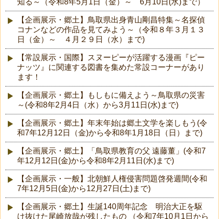
知る～（令和8年5月1日（金）～ 6月10日(水)まで）
【企画展示・郷土】鳥取県出身青山剛昌特集～名探偵
コナンなどの作品を見てみよう～（令和８年３月１３
日（金）～ ４月２９日（水）まで)
【常設展示・国際】スヌーピーが活躍する漫画『ピー
ナッツ』に関連する図書を集めた常設コーナーがあり
ます！
【企画展示・郷土】もしもに備えよう～鳥取県の災害
～(令和8年2月4日（水）から3月11日(水)まで)
【企画展示・郷土】年末年始は郷土文学を楽しもう(令
和7年12月12日（金)から令和8年1月18日（日）まで)
【企画展示・郷土】「鳥取県教育の父 遠藤董」(令和7
年12月12日(金)から令和8年2月11日(水)まで)
【企画展示・一般】北朝鮮人権侵害問題啓発週間(令和
7年12月5日(金)から12月27日(土)まで)
【企画展示・郷土】生誕140周年記念 明治大正を駆
け抜けた尾崎放哉が残したもの （令和7年10月1日から