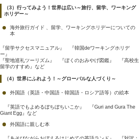
（3）
行ってみよう！世界は広い～旅行、留学、ワーキング
ホリデー～
海外旅行ガイド 、留学、ワーキングホリデーについての
本
『留学サクセスマニュアル』 『韓国deワーキングホリデ
ー』
『聖地巡礼ツーリズム』 『ぼくのおみやげ図鑑』 『高校生
留学のすすめ』など
（4）
世界にふれよう！～グローバルな人づくり～
外国語（英語・中国語・韓国語・ロシア語等）の絵本
『英語でもよめるぼちぼちいこか』 『Guri and Gura The
Giant Egg』など
外国語に親しむ本
『あそびながらおぼえるはじめての英語ランド』 『対訳：