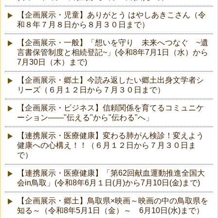
【企画展示・児童】ありがとう はやしあきこさん（令
和８年７月８日から８月３０日まで）
【企画展示・一般】「想いを守り 未来へつなぐ ~遺
言書保管制度と相続登記~」(令和8年7月1日（水）から
7月30日（木）まで)
【企画展示・郷土】今読み返したい郷土出身文学者シ
リーズ（６月１２日から７月３０日まで）
【企画展示・ビジネス】信頼関係を育てるコミュニケ
ーション――"伝える"から"伝わる"へ」
【連携展示・医療健康】変わる肺がん検診！変えよう
健康への心構え！！（６月１２日から７月３０日ま
で）
【連携展示・医療健康】「第62回献血運動推進全国大
会in鳥取」(令和8年6月１日(月)から7月10日(金)まで)
【企画展示・郷土】鳥取県×映画～映画の中の鳥取県を
知る～（令和8年5月1日（金）～ 6月10日(水)まで）