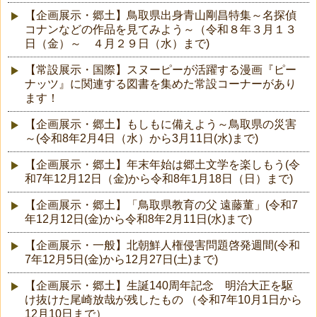
【企画展示・郷土】鳥取県出身青山剛昌特集～名探偵
コナンなどの作品を見てみよう～（令和８年３月１３
日（金）～ ４月２９日（水）まで)
【常設展示・国際】スヌーピーが活躍する漫画『ピー
ナッツ』に関連する図書を集めた常設コーナーがあり
ます！
【企画展示・郷土】もしもに備えよう～鳥取県の災害
～(令和8年2月4日（水）から3月11日(水)まで)
【企画展示・郷土】年末年始は郷土文学を楽しもう(令
和7年12月12日（金)から令和8年1月18日（日）まで)
【企画展示・郷土】「鳥取県教育の父 遠藤董」(令和7
年12月12日(金)から令和8年2月11日(水)まで)
【企画展示・一般】北朝鮮人権侵害問題啓発週間(令和
7年12月5日(金)から12月27日(土)まで)
【企画展示・郷土】生誕140周年記念 明治大正を駆
け抜けた尾崎放哉が残したもの （令和7年10月1日から
12月10日まで）