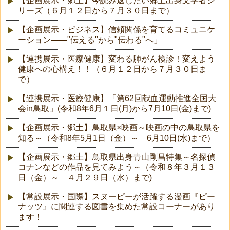
【企画展示・郷土】今読み返したい郷土出身文学者シ
リーズ（６月１２日から７月３０日まで）
【企画展示・ビジネス】信頼関係を育てるコミュニケ
ーション――"伝える"から"伝わる"へ」
【連携展示・医療健康】変わる肺がん検診！変えよう
健康への心構え！！（６月１２日から７月３０日ま
で）
【連携展示・医療健康】「第62回献血運動推進全国大
会in鳥取」(令和8年6月１日(月)から7月10日(金)まで)
【企画展示・郷土】鳥取県×映画～映画の中の鳥取県を
知る～（令和8年5月1日（金）～ 6月10日(水)まで）
【企画展示・郷土】鳥取県出身青山剛昌特集～名探偵
コナンなどの作品を見てみよう～（令和８年３月１３
日（金）～ ４月２９日（水）まで)
【常設展示・国際】スヌーピーが活躍する漫画『ピー
ナッツ』に関連する図書を集めた常設コーナーがあり
ます！