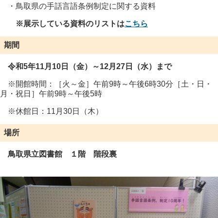
・鳥取県の手話言語条例制定に関する資料
※展示している資料のリストは
こちら
期間
令和5年11月10日（金）～12月27日（水）まで
※開館時間：［火～金］午前9時～午後6時30分［土・日・
月・祝日］午前9時～午後5時
※休館日：11月30日（木）
場所
鳥取県立図書館 １階 階段裏