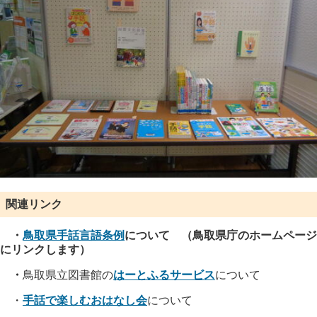
関連リンク
・
鳥取県手話言語条例
について （鳥取県庁のホームページ
にリンクします）
・
鳥取県立図書館の
はーとふるサービス
について
・
手話で楽しむおはなし会
について