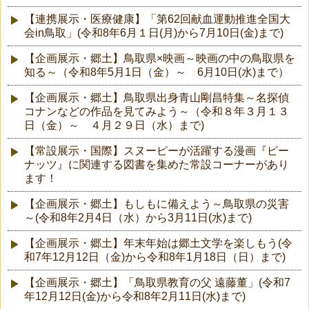
【連携展示・医療健康】「第62回献血運動推進全国大
会in鳥取」(令和8年6月１日(月)から7月10日(金)まで)
【企画展示・郷土】鳥取県×映画～映画の中の鳥取県を
知る～（令和8年5月1日（金）～ 6月10日(水)まで）
【企画展示・郷土】鳥取県出身青山剛昌特集～名探偵
コナンなどの作品を見てみよう～（令和８年３月１３
日（金）～ ４月２９日（水）まで)
【常設展示・国際】スヌーピーが活躍する漫画『ピー
ナッツ』に関連する図書を集めた常設コーナーがあり
ます！
【企画展示・郷土】もしもに備えよう～鳥取県の災害
～(令和8年2月4日（水）から3月11日(水)まで)
【企画展示・郷土】年末年始は郷土文学を楽しもう(令
和7年12月12日（金)から令和8年1月18日（日）まで)
【企画展示・郷土】「鳥取県教育の父 遠藤董」(令和7
年12月12日(金)から令和8年2月11日(水)まで)