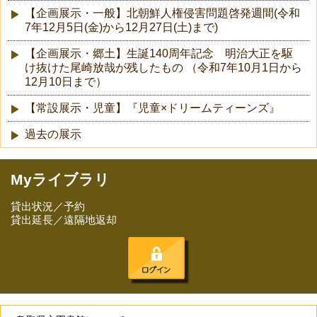
【企画展示・一般】北朝鮮人権侵害問題啓発週間(令和
7年12月5日(金)から12月27日(土)まで)
【企画展示・郷土】生誕140周年記念 明治大正を駆
け抜けた尾崎放哉が残したもの （令和7年10月1日から
12月10日まで）
【常設展示・児童】『児童×ドリームティーンズ』
過去の展示
Myライブラリ
貸出状況／予約
貸出延長／遠隔地返却