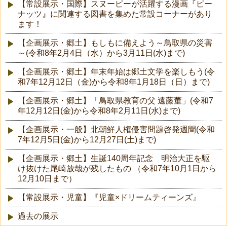
【常設展示・国際】スヌーピーが活躍する漫画『ピー
ナッツ』に関連する図書を集めた常設コーナーがあり
ます！
【企画展示・郷土】もしもに備えよう～鳥取県の災害
～(令和8年2月4日（水）から3月11日(水)まで)
【企画展示・郷土】年末年始は郷土文学を楽しもう(令
和7年12月12日（金)から令和8年1月18日（日）まで)
【企画展示・郷土】「鳥取県教育の父 遠藤董」(令和7
年12月12日(金)から令和8年2月11日(水)まで)
【企画展示・一般】北朝鮮人権侵害問題啓発週間(令和
7年12月5日(金)から12月27日(土)まで)
【企画展示・郷土】生誕140周年記念 明治大正を駆
け抜けた尾崎放哉が残したもの （令和7年10月1日から
12月10日まで）
【常設展示・児童】『児童×ドリームティーンズ』
過去の展示