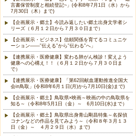
言書保管制度と相続登記~」(令和8年7月1日（水）から
7月30日（木）まで)
【企画展示・郷土】今読み返したい郷土出身文学者シ
リーズ（６月１２日から７月３０日まで）
【企画展示・ビジネス】信頼関係を育てるコミュニケ
ーション――"伝える"から"伝わる"へ」
【連携展示・医療健康】変わる肺がん検診！変えよう
健康への心構え！！（６月１２日から７月３０日ま
で）
【連携展示・医療健康】「第62回献血運動推進全国大
会in鳥取」(令和8年6月１日(月)から7月10日(金)まで)
【企画展示・郷土】鳥取県×映画～映画の中の鳥取県を
知る～（令和8年5月1日（金）～ 6月10日(水)まで）
【企画展示・郷土】鳥取県出身青山剛昌特集～名探偵
コナンなどの作品を見てみよう～（令和８年３月１３
日（金）～ ４月２９日（水）まで)