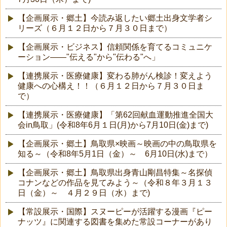
【企画展示・郷土】今読み返したい郷土出身文学者シ
リーズ（６月１２日から７月３０日まで）
【企画展示・ビジネス】信頼関係を育てるコミュニケ
ーション――"伝える"から"伝わる"へ」
【連携展示・医療健康】変わる肺がん検診！変えよう
健康への心構え！！（６月１２日から７月３０日ま
で）
【連携展示・医療健康】「第62回献血運動推進全国大
会in鳥取」(令和8年6月１日(月)から7月10日(金)まで)
【企画展示・郷土】鳥取県×映画～映画の中の鳥取県を
知る～（令和8年5月1日（金）～ 6月10日(水)まで）
【企画展示・郷土】鳥取県出身青山剛昌特集～名探偵
コナンなどの作品を見てみよう～（令和８年３月１３
日（金）～ ４月２９日（水）まで)
【常設展示・国際】スヌーピーが活躍する漫画『ピー
ナッツ』に関連する図書を集めた常設コーナーがあり