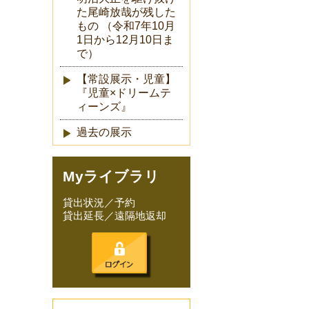
た尾崎放哉が残した
もの （令和7年10月
1日から12月10日ま
で）
【常設展示・児童】
『児童×ドリームテ
ィーンズ』
過去の展示
Myライブラリ
貸出状況／予約
貸出延長／遠隔地返却