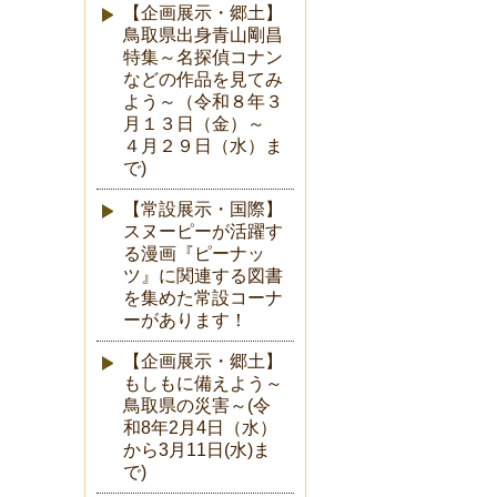
【企画展示・郷土】
鳥取県出身青山剛昌
特集～名探偵コナン
などの作品を見てみ
よう～（令和８年３
月１３日（金）～
４月２９日（水）ま
で)
【常設展示・国際】
スヌーピーが活躍す
る漫画『ピーナッ
ツ』に関連する図書
を集めた常設コーナ
ーがあります！
【企画展示・郷土】
もしもに備えよう～
鳥取県の災害～(令
和8年2月4日（水）
から3月11日(水)ま
で)