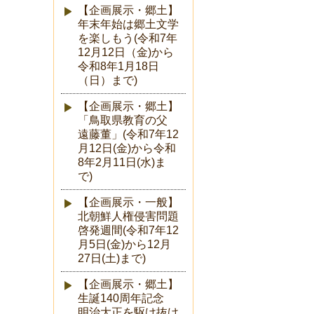
【企画展示・郷土】
年末年始は郷土文学
を楽しもう(令和7年
12月12日（金)から
令和8年1月18日
（日）まで)
【企画展示・郷土】
「鳥取県教育の父
遠藤董」(令和7年12
月12日(金)から令和
8年2月11日(水)ま
で)
【企画展示・一般】
北朝鮮人権侵害問題
啓発週間(令和7年12
月5日(金)から12月
27日(土)まで)
【企画展示・郷土】
生誕140周年記念
明治大正を駆け抜け