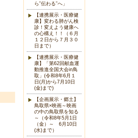
ら"伝わる"へ」
【連携展示・医療健
康】変わる肺がん検
診！変えよう健康へ
の心構え！！（６月
１２日から７月３０
日まで）
【連携展示・医療健
康】「第62回献血運
動推進全国大会in鳥
取」(令和8年6月１
日(月)から7月10日
(金)まで)
【企画展示・郷土】
鳥取県×映画～映画
の中の鳥取県を知る
～（令和8年5月1日
（金）～ 6月10日
(水)まで）