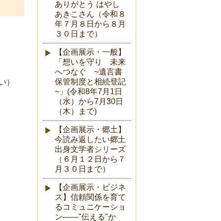
ありがとう はやし
あきこさん（令和８
年７月８日から８月
３０日まで）
【企画展示・一般】
「想いを守り 未来
へつなぐ ~遺言書
保管制度と相続登記
い）
~」(令和8年7月1日
（水）から7月30日
（木）まで)
【企画展示・郷土】
今読み返したい郷土
出身文学者シリーズ
（６月１２日から７
月３０日まで）
【企画展示・ビジネ
ス】信頼関係を育て
るコミュニケーショ
ン――"伝える"か