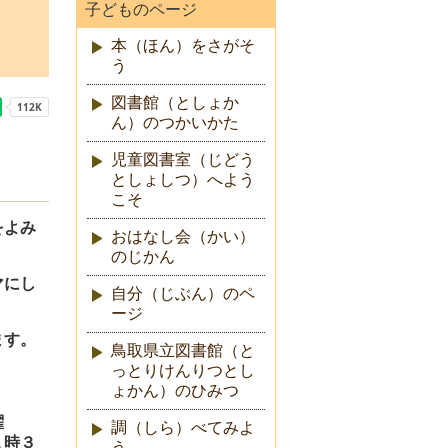
子どものページ
本（ほん）をさがそ
う
図書館（としょか
ん）のつかいかた
児童図書室（じどう
としょしつ）へよう
こそ
をよみ
おはなし会（かい）
のじかん
マにし
自分（じぶん）のペ
ージ
ます。
鳥取県立図書館（と
っとりけんりつとし
ょかん）のひみつ
曜
調（しら）べてみよ
１時３
う