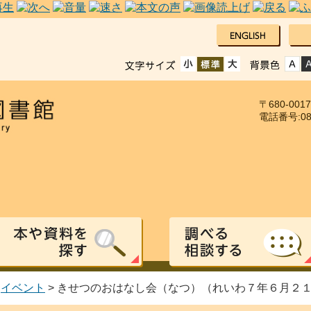
〒680-00
電話番号:085
>
イベント
> きせつのおはなし会（なつ）（れいわ７年６月２