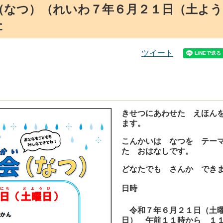
（なつ）（れいわ７年６月２１日（土よう
た
ツイート
きせつにあわせた えほん
ます。
こんかいは なつを テー
た おはなしです。
どなたでも さんか でき
日時
令和７
年６月２１日（土
日） 午前１１時から １