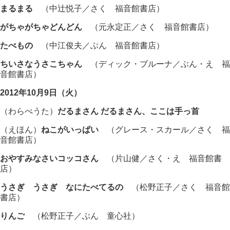
まるまる
（中辻悦子／さく 福音館書店）
がちゃがちゃどんどん
（元永定正／さく 福音館書店）
たべもの
（中江俊夫／ぶん 福音館書店）
ちいさなうさこちゃん
（ディック・ブルーナ／ぶん・え 福
音館書店）
2012年10月9日（火）
（わらべうた）
だるまさん だるまさん、ここは手っ首
（えほん）
ねこがいっぱい
（グレース・スカール／さく 福
音館書店）
おやすみなさいコッコさん
（片山健／さく・え 福音館書
店）
うさぎ うさぎ なにたべてるの
（松野正子／さく 福音館
書店）
りんご
（松野正子／ぶん 童心社）