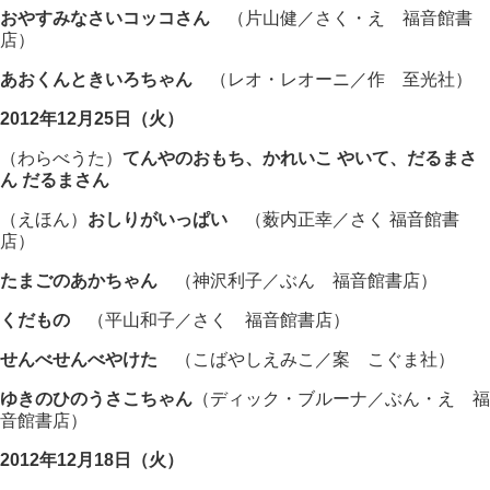
おやすみなさいコッコさん
（片山健／さく・え 福音館書
店）
あおくんときいろちゃん
（レオ・レオーニ／作 至光社）
2012年12月25日（火）
（わらべうた）
てんやのおもち、かれいこ やいて、だるまさ
ん だるまさん
（えほん）
おしりがいっぱい
（薮内正幸／さく 福音館書
店）
たまごのあかちゃん
（神沢利子／ぶん 福音館書店）
くだもの
（平山和子／さく 福音館書店）
せんべせんべやけた
（こばやしえみこ／案 こぐま社）
ゆきのひのうさこちゃん
（ディック・ブルーナ／ぶん・え 福
音館書店）
2012年12月18日（火）