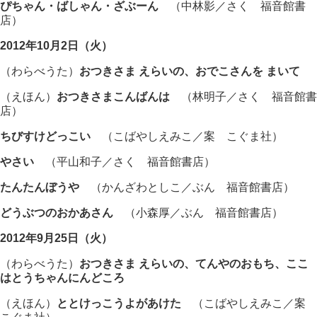
ぴちゃん・ばしゃん・ざぶーん
（中林影／さく 福音館書
店）
2012年10月2日（火）
（わらべうた）
おつきさま えらいの、おでこさんを まいて
（えほん）
おつきさまこんばんは
（林明子／さく 福音館書
店）
ちびすけどっこい
（こばやしえみこ／案 こぐま社）
やさい
（平山和子／さく 福音館書店）
たんたんぼうや
（かんざわとしこ／ぶん 福音館書店）
どうぶつのおかあさん
（小森厚／ぶん 福音館書店）
2012年9月25日（火）
（わらべうた）
おつきさま えらいの、てんやのおもち、ここ
はとうちゃんにんどころ
（えほん）
ととけっこうよがあけた
（こばやしえみこ／案