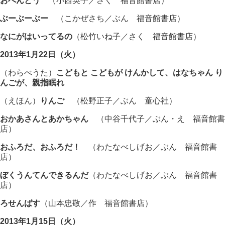
おべんとう
（小西英子／さく 福音館書店）
ぶーぶーぶー
（こかぜさち／ぶん 福音館書店）
なにがはいってるの
（松竹いね子／さく 福音館書店）
2013年1月22日（火）
（わらべうた）
こどもと こどもが けんかして、はなちゃん り
んごが、親指眠れ
（えほん）
りんご
（松野正子／ぶん 童心社）
おかあさんとあかちゃん
（中谷千代子／ぶん・え 福音館書
店）
おふろだ、おふろだ！
（わたなべしげお／ぶん 福音館書
店）
ぼくうんてんできるんだ
（わたなべしげお／ぶん 福音館書
店）
ろせんばす
（山本忠敬／作 福音館書店）
2013年1月15日（火）