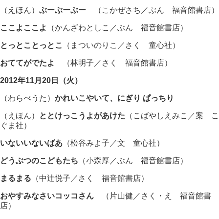
（えほん）
ぶーぶーぶー
（こかぜさち／ぶん 福音館書店）
ここよここよ
（かんざわとしこ／ぶん 福音館書店）
とっとことっとこ
（まついのりこ／さく 童心社）
おててがでたよ
（林明子／さく 福音館書店）
2012年11月20日（火）
（わらべうた）
かれいこやいて、にぎり ぱっちり
（えほん）
ととけっこうよがあけた
（こばやしえみこ／案 こ
ぐま社）
いないいないばあ
（松谷みよ子／文 童心社）
どうぶつのこどもたち
（小森厚／ぶん 福音館書店）
まるまる
（中辻悦子／さく 福音館書店）
おやすみなさいコッコさん
（片山健／さく・え 福音館書
店）