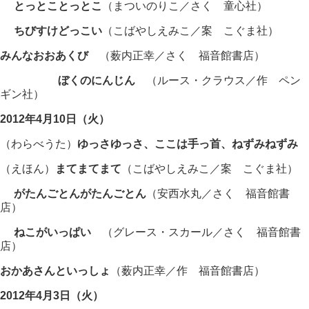
とっとことっとこ
（まついのりこ／さく 童心社）
ちびすけどっこい
（こばやしえみこ／案 こぐま社）
みんなおおあくび
（薮内正幸／さく 福音館書店）
ぼくのにんじん
（ルース・クラウス／作 ペン
ギン社）
2012年4月10日（火）
（わらべうた）
ゆっさゆっさ、ここは手っ首、ねずみねずみ
（えほん）
まてまてまて
（こばやしえみこ／案 こぐま社）
がたんごとんがたんごとん
（安西水丸／さく 福音館書
店）
ねこがいっぱい
（グレース・スカール／さく 福音館書
店）
おかあさんといっしょ
（薮内正幸／作 福音館書店）
2012年4月3日（火）