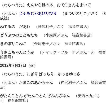
（わらべうた）
えんやら桃の木、おでこさんをまいて
（えほん）
じゃあじゃあびりびり
（まついのりこ／さく 偕
成社）
ねてるの だあれ
（神沢利子／さく 福音館書店）
どうぶつのこどもたち
（小森厚／ぶん 福音館書店）
きのぼりこねこ
（金尾恵子／さく 福音館書店）
うさこちゃんとうみ
（ディック・ブルーナ／ぶん・え 福音
館書店）
2012年7月17日（火）
（わらべうた）
にぎり ぱっちり、ゆっさゆっさ
（えほん）
たまごのあかちゃん
（神沢利子／ぶん 福音館書
店）
がたんごとん がたんごとん ざぶんざぶん
（安西水丸／さ
く 福音館書店）