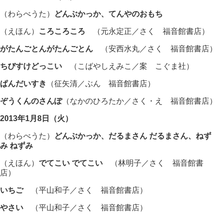
（わらべうた）
どんぶかっか、てんやのおもち
（えほん）
ころころころ
（元永定正／さく 福音館書店）
がたんごとんがたんごとん
（安西水丸／さく 福音館書店）
ちびすけどっこい
（こばやしえみこ／案 こぐま社）
ぱんだいすき
（征矢清／ぶん 福音館書店）
ぞうくんのさんぽ
（なかのひろたか／さく・え 福音館書店）
2013年1月8日（火）
（わらべうた）
どんぶかっか、だるまさん だるまさん、ねず
み ねずみ
（えほん）
でてこい でてこい
（林明子／さく 福音館書
店）
いちご
（平山和子／さく 福音館書店）
やさい
（平山和子／さく 福音館書店）