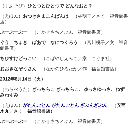
（手あそび）
ひとつとひとつで どんなおと？
（えほん）
おつきさまこんばんは
（林明子／さく 福音館書
店）
ぶーぶーぶー
（こかぜさち／ぶん 福音館書店）
ぐう ちょき ぱあで なにつくろう
（宮川桃子／文 福音
館書店）
ちびすけどっこい
（こばやしえみこ／案 こぐま社）
おおきなぞうさん
（なかのひろたか／作 福音館書店）
2012年8月14日（火）
（わらべうた）
ぎっちらこ ぎっちらこ、ゆっさゆっさ、ねず
みねずみ
（えほん）
がたんごとん がたんごとん ざぶんざぶん
（安西
水丸／さく 福音館書店）
ぶーぶーぶー
（こかぜさち／ぶん 福音館書店）