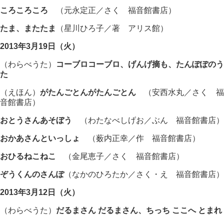
ころころころ
（元永定正／さく 福音館書店）
たま、またたま
（星川ひろ子／著 アリス館）
2013年3月19日（火）
（わらべうた）
コーブロコーブロ、げんげ摘も、たんぽぽのう
た
（えほん）
がたんごとんがたんごとん
（安西水丸／さく 福
音館書店）
おとうさんあそぼう
（わたなべしげお／ぶん 福音館書店）
おかあさんといっしょ
（薮内正幸／作 福音館書店）
おひるねこねこ
（金尾恵子／さく 福音館書店）
ぞうくんのさんぽ
（なかのひろたか／さく・え 福音館書店）
2013年3月12日（火）
（わらべうた）
だるまさん だるまさん、ちっち ここへ とまれ