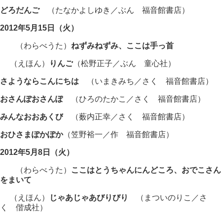
どろだんご
（たなかよしゆき／ぶん 福音館書店）
2012年5月15日（火）
（わらべうた）
ねずみねずみ
、ここは手っ首
（えほん）
りんご
（松野正子／ぶん 童心社）
さようならこんにちは
（いまきみち／さく 福音館書店）
おさんぽおさんぽ
（ひろのたかこ／さく 福音館書店）
みんなおおあくび
（薮内正幸／さく 福音館書店）
おひさまぽかぽか
（笠野裕一／作 福音館書店）
2012年5月8日（火）
（わらべうた）
ここはとうちゃんにんどころ
、おでこさん
をまいて
（えほん）
じゃあじゃあびりびり
（まついのりこ／さ
く 偕成社）