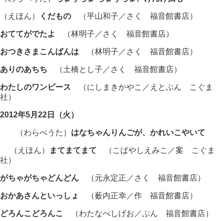
（えほん）
くだもの
（平山和子／さく 福音館書店）
おててがでたよ
（林明子／さく 福音館書店）
おつきさまこんばんは
（林明子／さく 福音館書店）
ありのあちち
（土橋とし子／さく 福音館書店）
わたしのワンピース
（にしまきかやこ／えとぶん こぐま
社）
2012年5月22日（火）
（わらべうた）
はなちゃんりんごが
、かれいこやいて
（えほん）
まてまてまて
（こばやしえみこ／案 こぐま
社）
がちゃがちゃどんどん
（元永定正／さく 福音館書店）
おかあさんといっしょ
（薮内正幸／作 福音館書店）
どろんこどろんこ
（わたなべしげお／ぶん 福音館書店）