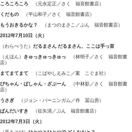
ころころころ
（元永定正／さく 福音館書店）
くだもの
（平山和子／さく 福音館書店）
もうおきるかな？
（まつのまさこ／ぶん 福音館書店）
2012年7月10日（火）
（わらべうた）
だるまさん だるまさん、ここは手っ首
（えほん）
きゅっきゅっきゅっ
（林明子／さく 福音館書
店）
まてまてまて
（こばやしえみこ／案 こぐま社）
ぴちゃん・ばしゃん・ざぶーん
（中林影／さく 福音館書
店）
うさぎ
（ジョン・バーニンガム／作 冨山房）
ぱんだいすき
（征矢清／ぶん 福音館書店）
2012年7月3日（火）