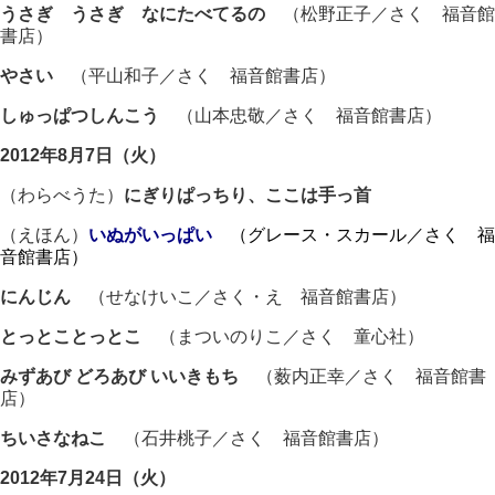
うさぎ うさぎ なにたべてるの
（松野正子／さく 福音館
書店）
やさい
（平山和子／さく 福音館書店）
しゅっぱつしんこう
（山本忠敬／さく 福音館書店）
2012年8月7日（火）
（わらべうた）
にぎりぱっちり、ここは手っ首
（えほん）
いぬがいっぱい
（グレース・スカール／さく 福
音館書店）
にんじん
（せなけいこ／さく・え 福音館書店）
とっとことっとこ
（まついのりこ／さく 童心社）
みずあび どろあび いいきもち
（薮内正幸／さく 福音館書
店）
ちいさなねこ
（石井桃子／さく 福音館書店）
2012年7月24日（火）