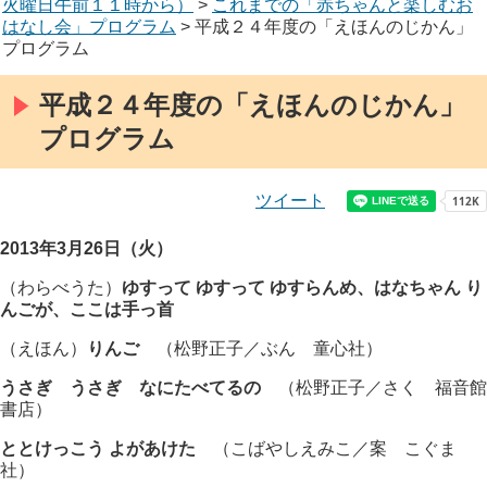
火曜日午前１１時から）
>
これまでの「赤ちゃんと楽しむお
はなし会」プログラム
> 平成２４年度の「えほんのじかん」
プログラム
平成２４年度の「えほんのじかん」
プログラム
ツイート
2013年3月26日（火）
（わらべうた）
ゆすって ゆすって ゆすらんめ、はなちゃん り
んごが、ここは手っ首
（えほん）
りんご
（松野正子／ぶん 童心社）
うさぎ うさぎ なにたべてるの
（松野正子／さく 福音館
書店）
ととけっこう よがあけた
（こばやしえみこ／案 こぐま
社）