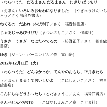
（わらべうた）
だるまさん だるまさん、にぎり ぱっちり
（えほん）
いろいろおせわになりました
（やぎゅうげんいち
ろう／さく 福音館書店）
ねてるの だあれ
（神沢利子／さく 福音館書店）
じゃあじゃあびりびり
（まついのりこ／さく 偕成社）
うさぎ うさぎ なにたべてるの
（松野正子／さく 福音館
書店）
ゆき
（ジョン・バーニンガム／作 冨山房）
2012年12月11日（火）
（わらべうた）
どんぶかっか、てんやのおもち、正月きたら
（えほん）
まるくておいしいよ
（こにしえいこ／さく 福音
館書店）
こんにちはどうぶつたち
（とだきょうこ／あん 福音館書店）
せんべせんべやけた
（こばやしえみこ／案 こぐま社）