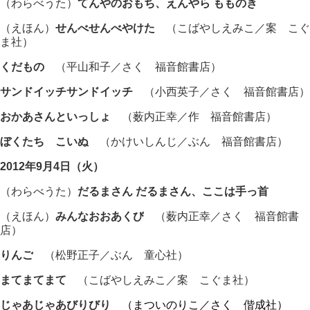
（わらべうた）
てんやのおもち、えんやら もものき
（えほん）
せんべせんべやけた
（こばやしえみこ／案 こぐ
ま社）
くだもの
（平山和子／さく 福音館書店）
サンドイッチサンドイッチ
（小西英子／さく 福音館書店
）
おかあさんといっしょ
（薮内正幸／作 福音館書店）
ぼくたち こいぬ
（かけいしんじ／ぶん 福音館書店
）
2012年9月4日（火）
（わらべうた）
だるまさん だるまさん、ここは手っ首
（えほん）
みんなおおあくび
（薮内正幸／さく 福音館書
店）
りんご
（松野正子／ぶん 童心社）
まてまてまて
（こばやしえみこ／案 こぐま社）
じゃあじゃあびりびり
（まついのりこ／さく 偕成社）