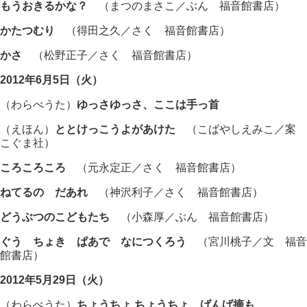
もうおきるかな？
（まつのまさこ／ぶん 福音館書店）
かたつむり
（得田之久／さく 福音館書店）
かさ
（松野正子／さく 福音館書店）
2012年6月5日（火）
（わらべうた）
ゆっさゆっさ、ここは手っ首
（えほん）
ととけっこうよがあけた
（こばやしえみこ／案
こぐま社）
ころころころ
（元永定正／さく 福音館書店）
ねてるの だあれ
（神沢利子／さく 福音館書店）
どうぶつのこどもたち
（小森厚／ぶん 福音館書店）
ぐう ちょき ぱあで なにつくろう
（宮川桃子／文 福音
館書店）
2012年5月29日（火）
（わらべうた）
ちょうちょ ちょうちょ、げんげ摘も