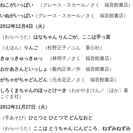
ねこがいっぱい
（グレース・スカール／さく 福音館書店）
いぬがいっぱい
（グレース・スカール／さく 福音館書店）
2012年12月4日（火）
（わらべうた）
はなちゃん りんごが、ここは手っ首
（えほん）
りんご
（松野正子／ぶん 童心社）
きゅっきゅっきゅっ
（林明子／さく 福音館書店）
おかあさんといっしょ
（薮内正幸／作 福音館書店）
がちゃがちゃどんどん
（元永定正／さく 福音館書店）
しろくまちゃんのほっとけーき
（わかやまけん／〔ほか〕著
こぐま社）
2012年11月27日（火）
（手あそび）
ひとつと ひとつで どんなおと
（わらべうた）
ここは とうちゃん にんどころ、ねずみねずみ