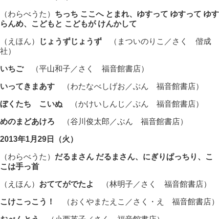
（わらべうた）
ちっち ここへ とまれ、ゆすって ゆすって ゆす
らんめ、こどもと こどもが けんかして
（えほん）
じょうずじょうず
（まついのりこ／さく 偕成
社）
いちご
（平山和子／さく 福音館書店）
いってきまあす
（わたなべしげお／ぶん 福音館書店）
ぼくたち こいぬ
（かけいしんじ／ぶん 福音館書店）
めのまどあけろ
（谷川俊太郎／ぶん 福音館書店）
2013年1月29日（火）
（わらべうた）
だるまさん だるまさん、にぎりぱっちり、こ
こは手っ首
（えほん）
おててがでたよ
（林明子／さく 福音館書店）
こけこっこう！
（おくやまたえこ／さく・え 福音館書店）