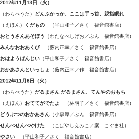
2012年11月13日（火）
（わらべうた）
どんぶかっか、ここは手っ首、親指眠れ
（えほん）
くだもの
（平山和子／さく 福音館書店）
おとうさんあそぼう
（わたなべしげお／ぶん 福音館書店）
みんなおおあくび
（薮内正幸／さく 福音館書店）
おはようぱんじい
（平山和子／さく 福音館書店）
おかあさんといっしょ
（薮内正幸／作 福音館書店）
2012年11月6日（火）
（わらべうた）
だるまさん だるまさん、てんやのおもち
（えほん）
おててがでたよ
（林明子／さく 福音館書店）
どうぶつのおかあさん
（小森厚／ぶん 福音館書店）
せんべせんべやけた
（こばやしえみこ／案 こぐま社）
やさい
（平山和子／さく 福音館書店）