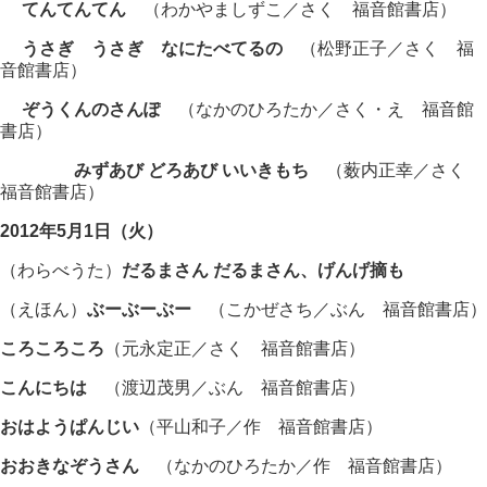
てんてんてん
（わかやましずこ／さく 福音館書店）
うさぎ うさぎ なにたべてるの
（松野正子／さく 福
音館書店）
ぞうくんのさんぽ
（なかのひろたか／さく・え 福音館
書店）
みずあび どろあび いいきもち
（薮内正幸／さく
福音館書店）
2012年5月1日（火）
（わらべうた）
だるまさん だるまさん、げんげ摘も
（えほん）
ぶーぶーぶー
（こかぜさち／ぶん 福音館書店）
ころころころ
（元永定正／さく 福音館書店）
こんにちは
（渡辺茂男／ぶん 福音館書店）
おはようぱんじい
（平山和子／作 福音館書店）
おおきなぞうさん
（なかのひろたか／作 福音館書店）