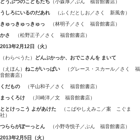
どうぶつのこどもたち
（小森厚／ぶん 福音館書店）
うしろにいるのだあれ
（ふくだとしお／さく 新風舎）
きゅっきゅっきゅっ
（林明子／さく 福音館書店）
かさ
（松野正子／さく 福音館書店）
2013年2月12日（火）
（わらべうた）
どんぶかっか、おでこさんを まいて
（えほん）
ねこがいっぱい
（グレース・スカール／さく 福
音館書店）
くだもの
（平山和子／さく 福音館書店）
まっくろけ
（川崎洋／文 福音館書店）
ととけっこう よがあけた
（こばやしえみこ／案 こぐま
社）
つららがぽーっとん
（小野寺悦子／ぶん 福音館書店）
2013年2月5日（火）