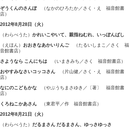
ぞうくんのさんぽ
（なかのひろたか／さく・え 福音館書
店）
2012年8月28日（火）
（わらべうた）
かれいこやいて、親指ねむれ、いっぽんばし
（えほん）
おおきなあかいりんご
（たるいしまこ／さく 福
音館書店）
さようなら こんにちは
（いまきみち／さく 福音館書店）
おやすみなさいコッコさん
（片山健／さく・え 福音館書
店）
なにのこどもかな
（やぶうちまさゆき／〔著〕 福音館書
店）
くろねこかあさん
（東君平／作 福音館書店）
2012年8月21日（火）
（わらべうた）
だるまさん だるまさん、ゆっさゆっさ