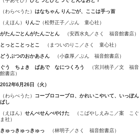
（手あそび）
ひとつとひとつで どんなおと？
（わらべうた）
はなちゃん りんごが、ここは手っ首
（えほん）
りんご
（松野正子／ぶん 童心社）
がたんごとんがたんごとん
（安西水丸／さく 福音館書店）
とっとことっとこ
（まついのりこ／さく 童心社）
どうぶつのおかあさん
（小森厚／ぶん 福音館書店）
ぐう ちょき ぱあで なにつくろう
（宮川桃子／文 福音
館書店）
2012年6月26日（火）
（わらべうた）
コーブロコーブロ、かれいこやいて、いっぽん
ばし
（えほん）
せんべせんべやけた
（こばやしえみこ／案 こぐ
ま社）
きゅっきゅっきゅっ
（林明子／さく 福音館書店）