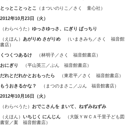
とっとことっとこ
（まついのりこ／さく 童心社）
2012年10月23日（火）
（わらべうた）
ゆっさゆっさ、にぎり ぱっちり
（えほん）
あがりめ さがりめ
（いまきみち／さく 福音館
書店）
くつくつあるけ
（林明子／さく 福音館書店）
おにぎり
（平山英三／ぶん 福音館書店）
だれとだれかとおもったら
（東君平／さく 福音館書店）
もうおきるかな？
（まつのまさこ／ぶん 福音館書店）
2012年10月16日（火）
（わらべうた）
おでこさんを まいて、ねずみねずみ
（えほん）
いちじく にんじん
（大阪ＹＷＣＡ千里子ども図
書室／案 福音館書店）