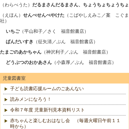
（わらべうた）
だるまさんだるまさん、ちょうちょちょうちょ
（えほん）
せんべせんべやけた
（こばやしえみこ／案 こぐま
社）
いちご
（平山和子／さく 福音館書店）
ぱんだいすき
（征矢清／ぶん 福音館書店）
たまごのあかちゃん
（神沢利子／ぶん 福音館書店）
どうぶつのおかあさん
（小森厚／ぶん 福音館書店）
児童図書室
子ども読書応援ルームのごあんない
読みメンになろう！
令和７年度 児童新刊見本資料リスト
赤ちゃんと楽しむおはなし会 （毎週火曜日午前１１
時から）