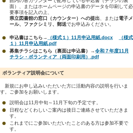
館内の各カウンターで配布している申込書（チラシの裏
面）、またはホームページの申込書のデータを印刷して必
要事項を記入の上、
県立図書館の窓口（カウンター）への提出
、または
電子メ
ール、ファクシミリ、郵送
でお申込みください。
申込書はこちら→
（様式１）11月申込用紙.docx
（様式
１）11月申込用紙.pdf
募集チラシはこちら（裏面は申込書）→
令和７年度11月
チラシ・ボランティア（両面印刷用）.pdf
ボランティア説明会について
新規にお申し込みいただいた方に活動内容の説明を行いま
す。ご参加をお願いします。
説明会は11月中旬～11月下旬の予定です。
日程などくわしいご案内は後日ご連絡させていただきま
す。
これまでにご参加いただいたことのある方は参加不要で
す。