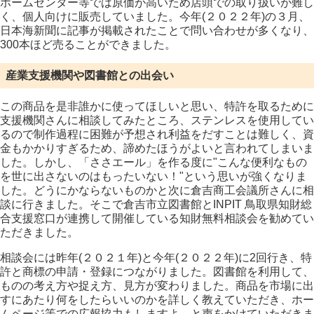
ホームセンター等では原価が高いため店頭での取り扱いが難し
く、個人向けに販売していました。今年(２０２２年)の３月、
日本海新聞に記事が掲載されたことで問い合わせが多くなり、
300
本ほど売ることができました。
産業支援機関や図書館との出会い
この商品を是非誰かに使ってほしいと思い、特許を取るために
支援機関さんに相談してみたところ、ステンレスを使用してい
るので制作過程に困難が予想され利益をだすことは難しく、資
金もかかりすぎるため、諦めたほうがよいと言われてしまいま
した。しかし、「ささエール」を作る度に"こんな便利なもの
を世に出さないのはもったいない！"という思いが強くなりま
した。どうにかならないものかと次に倉吉商工会議所さんに相
談に行きました。そこで倉吉市立図書館と
INPIT
鳥取県知財総
合支援窓口が連携して開催している知財無料相談会を勧めてい
ただきました。
相談会には昨年
(
２０２１年
)
と今年
(
２０２２年
)
に
2
回行き、特
許と商標の申請・登録につながりました。図書館を利用して、
ものの考え方や捉え方、見方が変わりました。商品を市場に出
すにあたり何をしたらいいのかを詳しく教えていただき、ホー
ムページ等での広報協力もしますよ、と声をかけていただきま