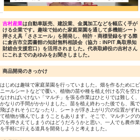
吉村産業
は自動車販売、建設業、金属加工などを幅広く手が
ける企業です。趣味で始めた家庭菜園を通して多機能シート
押さえ具「ささエール」を開発し、特許・商標登録をする際
に倉吉市立図書館の知財無料相談会（協力：INPIT 鳥取県知
財総合支援窓口）を活用されました。代表取締役の吉村さん
にこれまでのあゆみをお聞きしました。
商品開発のきっかけ
はじめは趣味で家庭菜園を行っていました。畑を作るためにビ
ニールシートなどで覆い、植物の苗や種を植え付ける穴を空け
なければいけない「マルチ」を張る作業はひとりでは難しく、
かなりの手間がかかりました。苗を植え終わった後でも、風で
飛ばされそうになったり、シートが浮き上がり穴の位置がずれ
て植物が痛んでしまうこともあります。そこで、マルチングの
穴を押さえてしまうのはどうだろうかと思い、一人でも農作業
を手軽に行える道具を開発しようと考えました。