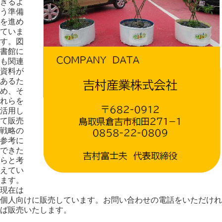
きるよ
う準備
を進め
ていま
す。図
書館に
も関連
資料が
あるた
め、そ
れらを
活用し
て販売
戦略の
参考に
できた
らと考
えてい
ます。
現在は
個人向けに販売しています。お問い合わせの電話をいただけれ
ば販売いたします。