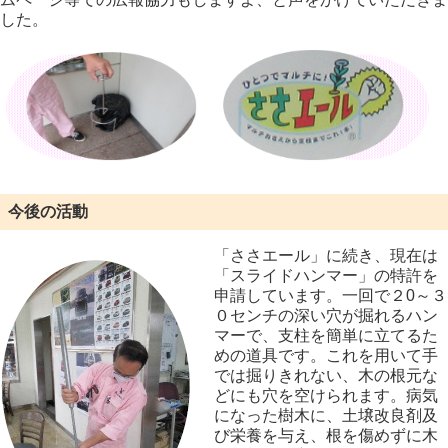
した。
今後の活動
「ささエール」に続き、現在は
「スライドハンマー」の特許を
申請しています。一回で２
0
～３
０センチの深い穴が掘れるハン
マーで、支柱を簡単に立てるた
めの道具です。これを用いて手
では掘りきれない、木の根元な
どにも穴を空けられます。病気
になった樹木に、土壌改良剤及
び栄養を与え、根を傷めずに木