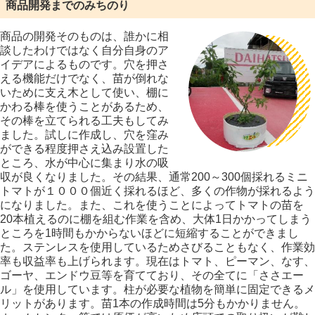
商品開発までのみちのり
商品の開発そのものは、誰かに相
談したわけではなく自分自身のア
イデアによるものです。穴を押さ
える機能だけでなく、苗が倒れな
いために支え木として使い、棚に
かわる棒を使うことがあるため、
その棒を立てられる工夫もしてみ
ました。試しに作成し、穴を窪み
ができる程度押さえ込み設置した
ところ、水が中心に集まり水の吸
収が良くなりました。その結果、通常
200
～
300
個採れるミニ
トマトが１０００個近く採れるほど、多くの作物が採れるよう
になりました。また、これを使うことによってトマトの苗を
20
本植えるのに棚を組む作業を含め、大体
1
日かかってしまう
ところを
1
時間もかからないほどに短縮することができまし
た。ステンレスを使用しているためさびることもなく、作業効
率も収益率も上げられます。現在はトマト、ピーマン、なす、
ゴーヤ、エンドウ豆等を育てており、その全てに「ささエー
ル」を使用しています。柱が必要な植物を簡単に固定できるメ
リットがあります。苗
1
本の作成時間は
5
分もかかりません。