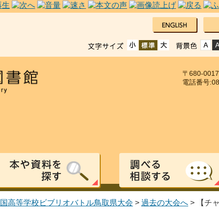
〒680-00
電話番号:085
国高等学校ビブリオバトル鳥取県大会
>
過去の大会へ
> 【チ