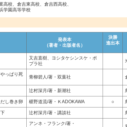
高校、倉吉東高校、倉吉西高校、
浜学園高等学校
決勝
発表本
進出本
（著者・出版者名）
又吉直樹、ヨシタケシンスケ・ポ
プラ社
、やっぱり死
青柳碧人/著・双葉社
辻村深月/著・新潮社
とだし巻き卵
椹野道流/著・ＫADOKAWA
○
・下
辻村深月/著・講談社
アンネ・フランク/著・