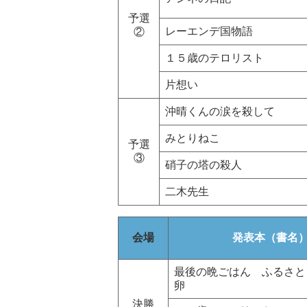
予選
レーエンデ国物語
②
１５歳のテロリスト
片想い
沖晴くんの涙を殺して
みとりねこ
予選
③
硝子の塔の殺人
二木先生
会場
発表本（書名
最後の晩ごはん ふるさと
卵
決勝