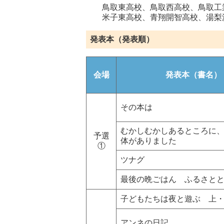
鳥取東高校、鳥取西高校、鳥取工業
米子東高校、青翔開智高校、湯梨
発表本（発表順）
会場
発表本（書名）
その本は
むかしむかしあるところに
予選
体がありました
①
ツナグ
最後の晩ごはん ふるさと
子どもたちは夜と遊ぶ 上
アンネの日記