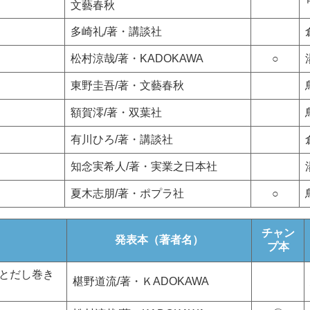
文藝春秋
多崎礼/著・講談社
松村涼哉/著・KADOKAWA
○
東野圭吾/著・文藝春秋
額賀澪/著・双葉社
有川ひろ/著・講談社
知念実希人/著・実業之日本社
夏木志朋/著・ポプラ社
○
チャン
）
発表本（著者名）
プ本
とだし巻き
椹野道流/著・ＫADOKAWA