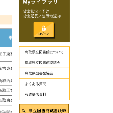
Myライブラリ
貸出状況／予約
貸出延長／遠隔地返却
学校名
鳥取県立図書館について
米子東高校
鳥取県立図書館協議会
倉吉東高校
鳥取県図書館協会
鳥取西高校
よくある質問
鳥取工業高校
報道提供資料
鳥取東高校
青翔開智高校