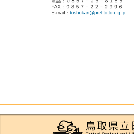
電話：０８５７－２６－８１５５
FAX：０８５７－２２－２９９６
E-mail：
toshokan@pref.tottori.lg.jp