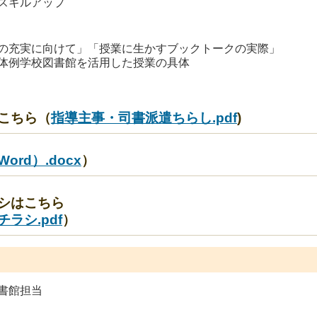
収集スキルアップ
の充実に向けて」「授業に生かすブックトークの実際」
体例学校図書館を活用した授業の具体
こちら（
指導主事・司書派遣ちらし.pdf
)
ord）.docx
）
シはこちら
ラシ.pdf
）
書館担当