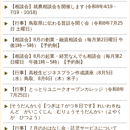
【相談会】就農相談会を開催します (令和8年4/19・
7/19・10/18)
【行事】鳥取県に伝わる昔話を聞く会（令和8年7月25
日 土曜日）
【相談会】8月の創業・融資相談会（毎月第2日曜日 午
後1時～5時）【予約制】
【相談会】8月の起業・経営なんでも相談会（毎月第2
日曜日 午後1時～5時）【予約制】
【行事】高校生ビジネスプラン作成講座（8月5日
（水）鳥取、8月6日（木）米子）
【行事】とっとりユニークオープンカレッジ（令和8年
7月25日）
[そうだんかい] 【つぎは７がつ８日です】れいわ８ね
んど がいこくじん むりょうそうだんかい（よやく
が ひつよう）
【行事】７月のおはなし会・託児サービスについて