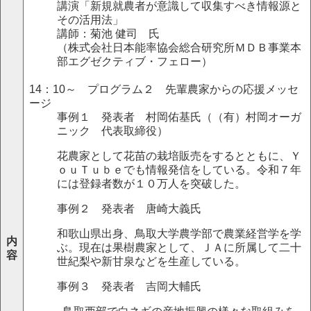
講演「新規就農者が意識して収集すべき情報源と
その活用法」
講師：菊池 健司 氏
（株式会社日本能率協会総合研究所ＭＤＢ事業本
部エグゼクティブ・フェロー）
14：10～ プログラム２ 先輩農家からの応援メッセ
ージ
事例１ 発表者 村岡佑基氏（（有）村岡オーガ
ニック 代表取締役）
花農家として花苗の栽培販売をするとともに、Ｙ
ｏｕＴｕｂｅでも情報発信をしている。令和７年
には登録者数が１０万人を突破した。
事例２ 発表者 唐崎大義氏
和歌山県出身、鳥取大学農学部で農業経営学を学
内
ぶ。現在は果樹農家として、ＪＡに所属して二十
容
世紀梨や新甘泉などを生産している。
事例３ 発表者 吉岡大輔氏