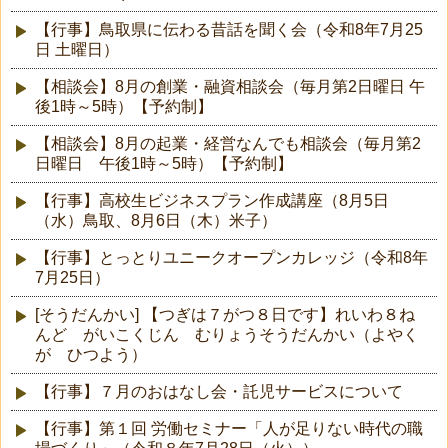
【行事】鳥取県に伝わる昔話を聞く会（令和8年7月25
日 土曜日）
【相談会】8月の創業・融資相談会（毎月第2日曜日 午
後1時～5時）【予約制】
【相談会】8月の起業・経営なんでも相談会（毎月第2
日曜日 午後1時～5時）【予約制】
【行事】高校生ビジネスプラン作成講座（8月5日
（水）鳥取、8月6日（木）米子）
【行事】とっとりユニークオープンカレッジ（令和8年
7月25日）
[そうだんかい] 【つぎは７がつ８日です】れいわ８ね
んど がいこくじん むりょうそうだんかい（よやく
が ひつよう）
【行事】７月のおはなし会・託児サービスについて
【行事】第１回 労働セミナー「人が足りない時代の職