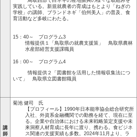
鳥取西部で白ネギの産地振興の様々な取組みを
実践している。新規就農者の育成はもとより「ねぎの
学校」の講師、ブランドネギ「伯州美人」の普及、食
育活動など多岐にわたる。
15：40～ プログラム3
情報提供１「鳥取県の就農支援策」 鳥取県農林
水産部経営支援課職員
16：00～ プログラム4
情報提供２「図書館を活用した情報収集法につ
いて」 鳥取県立図書館職員
菊池 健司 氏
【プロフィール】1990年日本能率協会総合研究所
入社、外資系金融機関での勤務を経て、現在に至
る。企業や自治体における未来戦略策定支援や未
来洞察人材育成に長年に渡り、携わる。食ビジネ
講
ス関連の支援実績も多数。
2024
年
11
月より、ラ
師