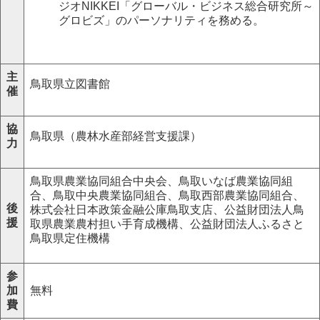
ジオ
NIKKEI
「グローバル・ビジネス総合研究所～
グロビズ」のパーソナリティを務める。
主
鳥取県立図書館
催
協
鳥取県（農林水産部経営支援課）
力
鳥取県農業協同組合中央会、鳥取いなば農業協同組
合、鳥取中央農業協同組合、鳥取西部農業協同組合、
後
株式会社日本政策金融公庫鳥取支店、公益財団法人鳥
援
取県農業農村担い手育成機構、公益財団法人ふるさと
鳥取県定住機構
参
加
無料
費