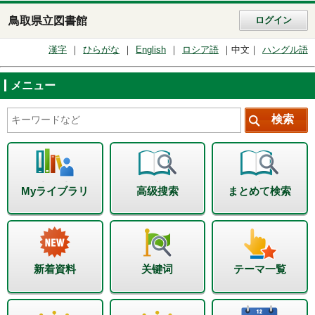
鳥取県立図書館
ログイン
漢字
ひらがな
English
ロシア語
中文
ハングル語
メニュー
Myライブラリ
高级搜索
まとめて検索
新着資料
关键词
テーマ一覧