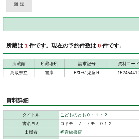
所蔵は
1
件です。現在の予約件数は
0
件です。
所蔵館
所蔵場所
請求記号
資料コー
鳥取県立
書庫
E/ｺﾄﾓ/ 児童Ｈ
15245441
資料詳細
タイトル
こどものとも０・１・２
書名ヨミ
コドモ ノ トモ ０１２
出版者
福音館書店