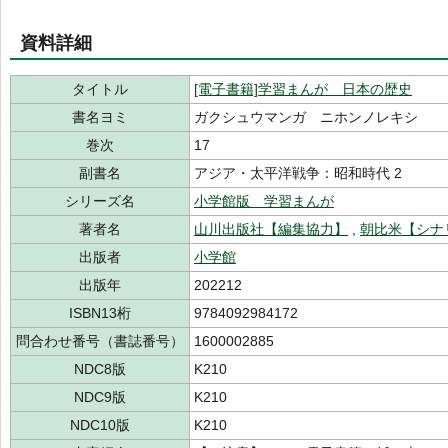
資料詳細
タイトル
[電子書籍]学習まんが 日本の歴史
書名ヨミ
ガクシュウマンガ ニホンノレキシ
巻次
17
副書名
アジア・太平洋戦争：昭和時代 2
シリーズ名
小学館版 学習まんが
著者名
山川出版社【編集協力】
,
朝比米【シナ
出版者
小学館
出版年
202212
ISBN13桁
9784092984172
問合わせ番号（書誌番号）
1600002885
NDC8版
K210
NDC9版
K210
NDC10版
K210