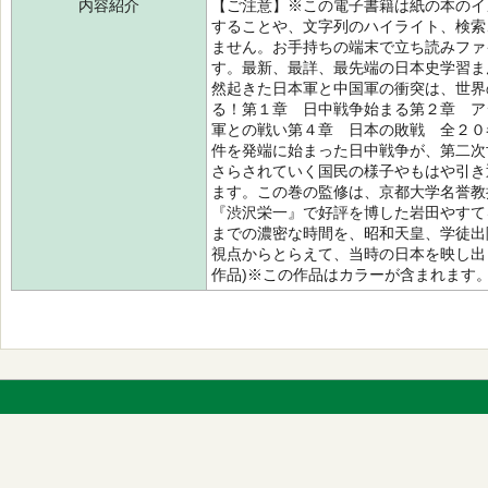
内容紹介
【ご注意】※この電子書籍は紙の本のイ
することや、文字列のハイライト、検索
ません。お手持ちの端末で立ち読みファ
す。最新、最詳、最先端の日本史学習ま
然起きた日本軍と中国軍の衝突は、世界
る！第１章 日中戦争始まる第２章 ア
軍との戦い第４章 日本の敗戦 全２０
件を発端に始まった日中戦争が、第二次
さらされていく国民の様子やもはや引き
ます。この巻の監修は、京都大学名誉教
『渋沢栄一』で好評を博した岩田やすて
までの濃密な時間を、昭和天皇、学徒出
視点からとらえて、当時の日本を映し出
作品)※この作品はカラーが含まれます