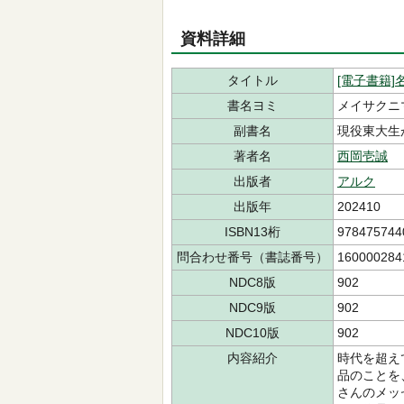
資料詳細
タイトル
[電子書籍
書名ヨミ
メイサクニ
副書名
現役東大生
著者名
西岡壱誠
出版者
アルク
出版年
202410
ISBN13桁
978475744
問合わせ番号（書誌番号）
160000284
NDC8版
902
NDC9版
902
NDC10版
902
内容紹介
時代を超え
品のことを
さんのメッ