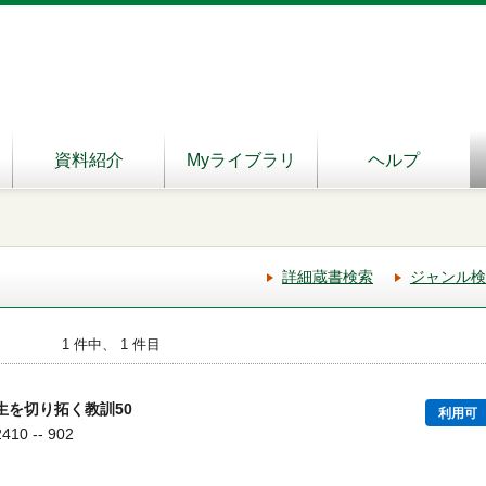
資料紹介
Myライブラリ
ヘルプ
詳細蔵書検索
ジャンル検
1 件中、 1 件目
生を切り拓く教訓50
利用可
10 -- 902