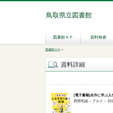
鳥取県立図書館
図書館ＨＰ
資料検索
図書館ＨＰ
>
資料詳細
[電子書籍]名作に学ぶ人
西岡壱誠 -- アルク -- 2024