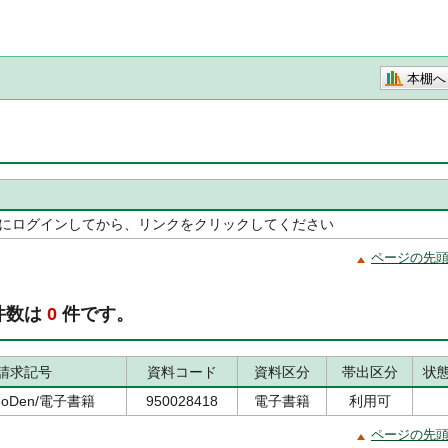
本棚へ
リにログインしてから、リンクをクリックしてください
ページの先
件数は
0
件です。
請求記号
資料コード
資料区分
帯出区分
状
inoDen/電子書籍
950028418
電子書籍
利用可
ページの先