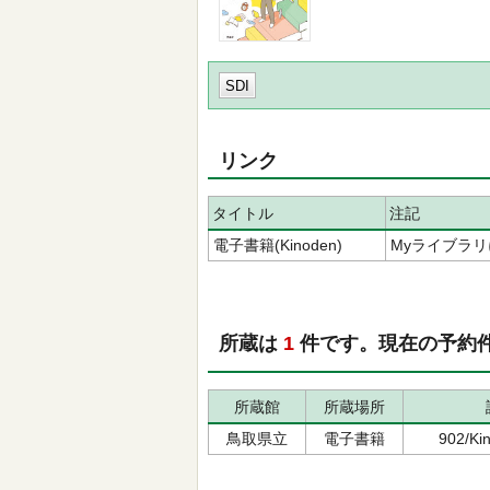
SDI
リンク
タイトル
注記
電子書籍(Kinoden)
Myライブラ
所蔵は
1
件です。現在の予約
所蔵館
所蔵場所
鳥取県立
電子書籍
902/K