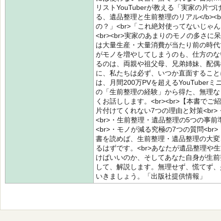
リストYouTuberが教える「実家の片づけ
る、遺品整理と生前整理のリアル</b><b
の？」<br>「これ絶対使ってないじゃん
<br><br>実家のあまりのモノの多さに
は大量生産・大量消費が当たり前の時代
がモノを増やしてしまうのも、仕方のな
るのは、両親や祖父母、兄弟姉妹、配偶
に、私たちは必ず、いつか直面することに
は、月間200万PVを超えるYouTuber
の「生前整理の経験」から得た、無理な
くお話しします。<br><br>【本書で
片付けてくれない7つの理由と対策<br
<br>・生前整理・遺品整理の5つの事前
<br>・モノが減る究極の7つの質問<br>
書を読めば、生前整理・遺品整理の大変
るはずです。<br>あなたが遺品整理や
けばいいのか、そしてあなた自身が生前
して、解説します。無理せず、慌てず、
いきましょう。「出版社提供情報」