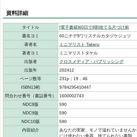
資料詳細
タイトル
[電子書籍]60日で9割捨てる片づけ術
書名ヨミ
60ニチデ9ワリステルカタヅケジュツ
著者名
ミニマリスト Takeru
著者ヨミ
ミニマリストタケル
出版者
クロスメディア・パブリッシング
出版年
202412
ページ数等
231p；19．46
ISBN13桁
9784295410447
問合わせ番号（書誌番号）
1600002743
NDC8版
590
NDC9版
590
NDC10版
590
内容紹介
あなたの実家、モノで溢れていませんか？
には使わない食器、捨てられない書類…。