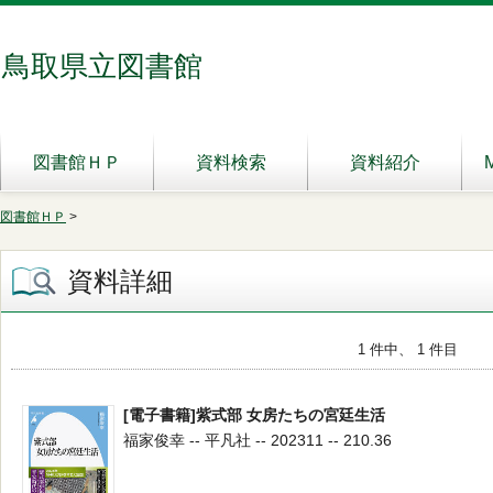
鳥取県立図書館
図書館ＨＰ
資料検索
資料紹介
図書館ＨＰ
>
資料詳細
1 件中、 1 件目
[電子書籍]紫式部 女房たちの宮廷生活
福家俊幸 -- 平凡社 -- 202311 -- 210.36