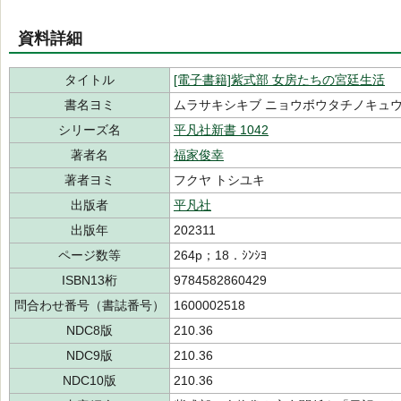
資料詳細
タイトル
[電子書籍]紫式部 女房たちの宮廷生活
書名ヨミ
ムラサキシキブ ニョウボウタチノキュ
シリーズ名
平凡社新書 1042
著者名
福家俊幸
著者ヨミ
フクヤ トシユキ
出版者
平凡社
出版年
202311
ページ数等
264p；18．ｼﾝｼﾖ
ISBN13桁
9784582860429
問合わせ番号（書誌番号）
1600002518
NDC8版
210.36
NDC9版
210.36
NDC10版
210.36