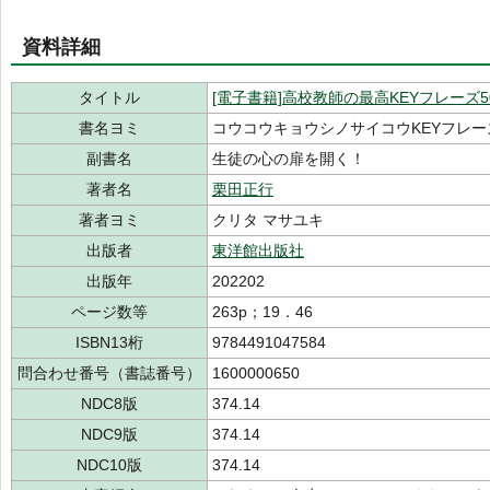
資料詳細
タイトル
[電子書籍]高校教師の最高KEYフレーズ5
書名ヨミ
コウコウキョウシノサイコウKEYフレー
副書名
生徒の心の扉を開く！
著者名
栗田正行
著者ヨミ
クリタ マサユキ
出版者
東洋館出版社
出版年
202202
ページ数等
263p；19．46
ISBN13桁
9784491047584
問合わせ番号（書誌番号）
1600000650
NDC8版
374.14
NDC9版
374.14
NDC10版
374.14