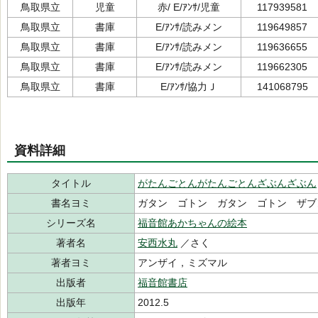
鳥取県立
児童
赤/ E/ｱﾝｻ/児童
117939581
鳥取県立
書庫
E/ｱﾝｻ/読みメン
119649857
鳥取県立
書庫
E/ｱﾝｻ/読みメン
119636655
鳥取県立
書庫
E/ｱﾝｻ/読みメン
119662305
鳥取県立
書庫
E/ｱﾝｻ/協力Ｊ
141068795
資料詳細
タイトル
がたんごとんがたんごとんざぶんざぶん
書名ヨミ
ガタン ゴトン ガタン ゴトン ザブ
シリーズ名
福音館あかちゃんの絵本
著者名
安西水丸
／さく
著者ヨミ
アンザイ，ミズマル
出版者
福音館書店
出版年
2012.5