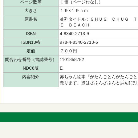
ページ数等
１冊（ページ付なし）
大きさ
１９×１９ｃｍ
原書名
並列タイトル：ＧＨＵＧ ＣＨＵＧ Ｔ
Ｅ ＢＥＡＣＨ
ISBN
4-8340-2713-9
ISBN13桁
978-4-8340-2713-6
定価
７００円
問合わせ番号（書誌番号）
1101858752
NDC8版
E
内容紹介
赤ちゃん絵本『がたんごとんがたんごと
走ります。波はざぶんざぶんと浜辺に打