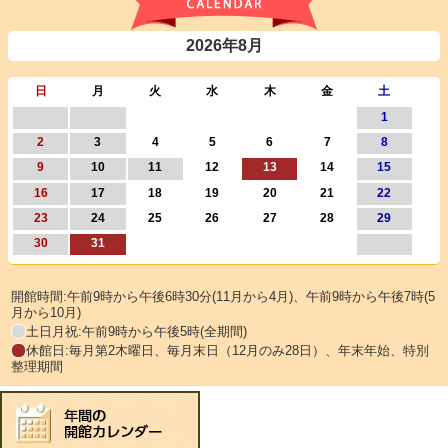
2026年8月
日
月
火
水
木
金
土
1
2
3
4
5
6
7
8
9
10
11
12
13
14
15
16
17
18
19
20
21
22
23
24
25
26
27
28
29
30
31
開館時間:午前9時から午後6時30分(11月から4月)、午前9時から午後7時(5
月から10月)
土日月祝:午前9時から午後5時(全期間)
休館日:毎月第2木曜日、毎月末日（12月のみ28日）、年末年始、特別
整理期間