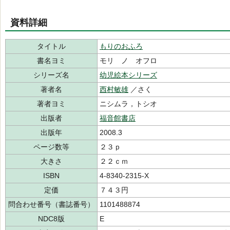
資料詳細
タイトル
もりのおふろ
書名ヨミ
モリ ノ オフロ
シリーズ名
幼児絵本シリーズ
著者名
西村敏雄
／さく
著者ヨミ
ニシムラ，トシオ
出版者
福音館書店
出版年
2008.3
ページ数等
２３ｐ
大きさ
２２ｃｍ
ISBN
4-8340-2315-X
定価
７４３円
問合わせ番号（書誌番号）
1101488874
NDC8版
E