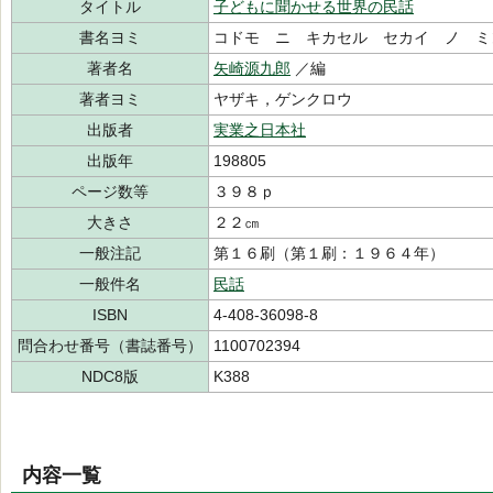
タイトル
子どもに聞かせる世界の民話
書名ヨミ
コドモ ニ キカセル セカイ ノ ミ
著者名
矢崎源九郎
／編
著者ヨミ
ヤザキ，ゲンクロウ
出版者
実業之日本社
出版年
198805
ページ数等
３９８ｐ
大きさ
２２㎝
一般注記
第１６刷（第１刷：１９６４年）
一般件名
民話
ISBN
4-408-36098-8
問合わせ番号（書誌番号）
1100702394
NDC8版
K388
内容一覧