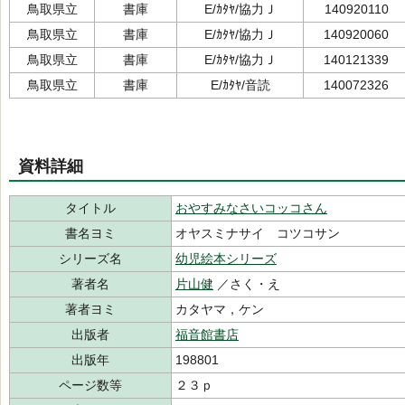
鳥取県立
書庫
E/ｶﾀﾔ/協力Ｊ
140920110
鳥取県立
書庫
E/ｶﾀﾔ/協力Ｊ
140920060
鳥取県立
書庫
E/ｶﾀﾔ/協力Ｊ
140121339
鳥取県立
書庫
E/ｶﾀﾔ/音読
140072326
資料詳細
タイトル
おやすみなさいコッコさん
書名ヨミ
オヤスミナサイ コツコサン
シリーズ名
幼児絵本シリーズ
著者名
片山健
／さく・え
著者ヨミ
カタヤマ，ケン
出版者
福音館書店
出版年
198801
ページ数等
２３ｐ