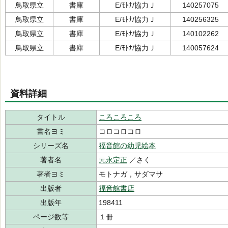
鳥取県立
書庫
E/ﾓﾄﾅ/協力Ｊ
140257075
鳥取県立
書庫
E/ﾓﾄﾅ/協力Ｊ
140256325
鳥取県立
書庫
E/ﾓﾄﾅ/協力Ｊ
140102262
鳥取県立
書庫
E/ﾓﾄﾅ/協力Ｊ
140057624
資料詳細
タイトル
ころころころ
書名ヨミ
コロコロコロ
シリーズ名
福音館の幼児絵本
著者名
元永定正
／さく
著者ヨミ
モトナガ，サダマサ
出版者
福音館書店
出版年
198411
ページ数等
１冊