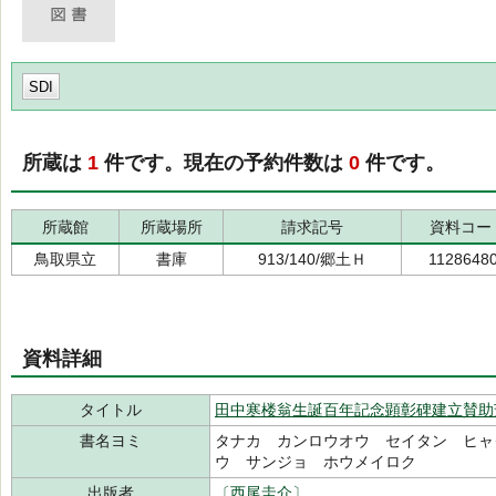
SDI
所蔵は
1
件です。現在の予約件数は
0
件です。
所蔵館
所蔵場所
請求記号
資料コー
鳥取県立
書庫
913/140/郷土Ｈ
1128648
資料詳細
タイトル
田中寒楼翁生誕百年記念顕彰碑建立賛助
書名ヨミ
タナカ カンロウオウ セイタン ヒャ
ウ サンジョ ホウメイロク
出版者
〔西尾圭介〕